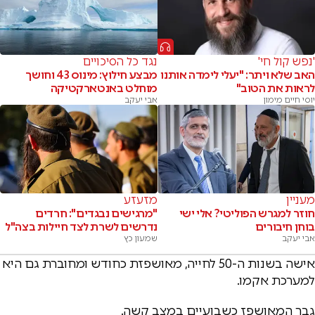
'נפש קול חי'
נגד כל הסיכויים
האב שלא ויתר: "יעלי לימדה אותנו
מבצע חילוץ: מינוס 43 וחושך
לראות את הטוב"
מוחלט באנטארקטיקה
יוסי חיים מימון
אבי יעקב
מעניין
מזעזע
חוזר למגרש הפוליטי? אלי ישי
"מרגישים נבגדים": חרדים
בוחן חיבורים
נדרשים לשרת לצד חיילות בצה"ל
אבי יעקב
שמעון כץ
אישה בשנות ה-50 לחייה, מאושפזת כחודש ומחוברת גם היא
למערכת אקמו.
גבר המאושפז כשבועיים במצב קשה.