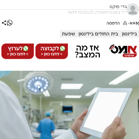
גדי פוקס
י"ד בשבט תשפ"ה, 12/02/25 16:59
א+
א-
הדפסה
בילינסון
בית החולים בילינסון
שפעת