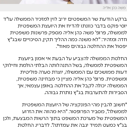
משה כהן אליה
ברקע הודעת שר המשפטים יריב לוין למזכיר הממשלה עו"ד
יוסי פוקס בדבר כוונתו להדיח את היועצת המשפטית
לממשלה, פרופ' משה כהן אליה מספק פרשנות משפטית
חדה ומזהיר: "לא משנה כמה ההליך תקין, הסיכויים שבג"ץ
יפסול את ההחלטה גבוהים מאוד".
החלטת הממשלה להצביע על הבעת אי אמון ביועצת
המשפטית לממשלה, בשל התנהלותה הבלתי הולמת וחילוקי
דעות ממושכים עם הממשלה, יוצרת סערה פוליטית
ומשפטית. פרופ' כהן אליה מציין כי מבחינה משפטית,
הממשלה יכולה לקבל את ההחלטה באופן עצמאי, אך
הסבירות להתערבות בג"ץ נותרת גבוהה.
"חשוב להבין מהי הפונקציה של היועצת המשפטית
לממשלה", מסביר הפרופסור. "היא מהווה את הזרוע
המשפטית של מערכת המשפט בתוך הרשות המבצעת, ולכן
בג"ץ כמעט תמיד יגבה את עמדתה". לדבריו, החלטת