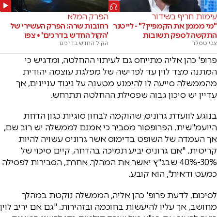
עימות חריף בשידור
הפרק המלא
"מי מממן את הקמפיין?" - לייטנר
רחובות שרה: הפרק העשירי של
התקשה לספק תשובות
'הקול החדש בדרכים' • צפו
צבי טסלר
הקול החדש בדרכים
פרופ' כהן אליה מתייחס גם לעיתוי ההחלטה, ומדגיש כי
המתנה מצד לוין עד לפרישה של מפלגת עוצמה יהודית
מהממשלה סייעה לו להימנע מטענה על ניגוד עניינים, אך
עדיין יש סיכון גבוה שפסילת ההחלטה תתרחש.
בנוגע לוועדת גרוניס, שהוקמה לבחון סוגיות כגון הדחת
היועמ"שית, הפרופסור מסביר כי אמנם לממשלה יש רוב שם,
אך העמדה של השופט בדימוס אשר גרוניס עשויה להיות
קריטית. "אם גרוניס יביע תמיכה בהדחה, קיים סיכוי של
30%-40% שבג"ץ יאשר את המהלך. אחרת, הסבירות לפסילה
כמעט ודאית", הוא קובע.
לסיכום, לדעת פרופ' כהן אליה, הממשלה נוקטת במהלך
מחושב, אך עליו להיעשות בחוכמה ובזהירות. "גם אם יריב לוין