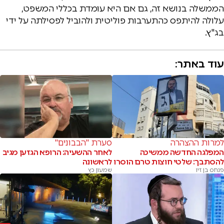
הממשלה בנושא זה, גם אם היא עומדת בכללי המשפט,
עלולה להיתפס כהתערבות פוליטית ולהוביל לפסילתה על ידי
בג"ץ.
עוד באתר:
למרות ההצהרה
סערת "הבבונים"
המפלגה החדשה ממשיכה
לאחר ההשעיה: הרופא הגזען מגיב
להסתבך: שלטי חוצות טרם הוסרו
לראשונה
פנחס בן זיו
שמעון כץ