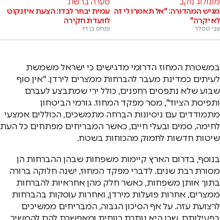
מונולוג נוקב
סערה ברשת
מגיש המהדורה: "אל תאמרו לי זה
עמית יבחר לבדו: הצעת איזנקוט
לא יקרה"
לוועדת חקירה
צבי טסלר
פנחס בן זיו
במשטרת המחוז הדרומי מדגישים כי ישראל משמשת
לעיתים כמדינת מעבר להברחות ממצרים לירדן. "אין סוף
שבוע שלא נתפסים רחפנים, כולל ירי שמתבצע לעברם
ותפיסת הציוד", מסר מפקד המחוז. גורמי הביטחון
מתמודדים עם ניסיונות הברחה מתמשכים, הכוללים אמצעי
לחימה, סמים ובעלי חיים, כאשר המבריחים מפתחים כל העת
שיטות חדשות לחמוק מהכוחות בשטח.
בנוסף, בדרום הארץ קיימות משפחות שבהן ההברחות הן
מסורת רבת שנים. לדברי מפקד המחוז, ישנה חלוקה ברורה
בתוך אותן משפחות, כאשר חלק מהן אחראיות להברחות
ממצרים, אחרות פועלות מירדן, ואחרות עוסקות בהברחות
לרצועת עזה. על אף הסיכון הגבוה, המבריחים ממשיכים
בפעילותם, שכן היא נותרת רווחית ומאפשרת להם להמשיך