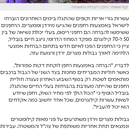
קוף שאותר היום | דוברות המשטרה
עשרות גורי אריות וקופים שהתגלו בימים האחרונים הוברחו
לישראל באמצעות רחפנים שהגיעו מירדן וממצרים. הרחפנים
ששימשו להברחה הם רחפני ריסוס, בעלי יכולת נשיאה של בין
50 ל-70 קילוגרם. מפקד המחוז הדרומי, ניצב חיים בובליל,
ציין כי הרחפנים הפכו לאיום חדש בתחום הברחות אמצעי
הלחימה לאורך גבולות מצרים, ירדן ורצועת עזה.
לדבריו, "הברחה באמצעות רחפן לוקחת דקות ספורות",
כאשר חוליות המבריחים מחכות בצד השני של הגבול ברכבים
מותאמים לשטח. רק בסוף השבוע האחרון נעצרה חוליית
רחפנים שהייתה מעורבת בהברחות בעלי החיים שהתגלו.
בובליל הוסיף כי "הכול הולך לפי מחיר השוק. רחפן שיודע
לשאת עשרות קילוגרמים, שכל אחד יחשוב כמה אקדחים
הוא יכול להעביר".
גבולות מצרים וירדן משתרעים על פני מאות קילומטרים
ונמצאים תחת אחריות משותפת של צה"ל והמשטרה. עבירות