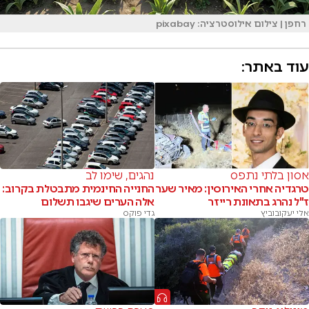
רחפן | צילום אילוסטרציה: pixabay
עוד באתר:
אסון בלתי נתפס
נהגים, שימו לב
טרגדיה אחרי האירוסין: מאיר שער
החנייה החינמית מתבטלת בקרוב:
ז"ל נהרג בתאונת רייזר
אלה הערים שיגבו תשלום
אלי יעקובוביץ
גדי פוקס