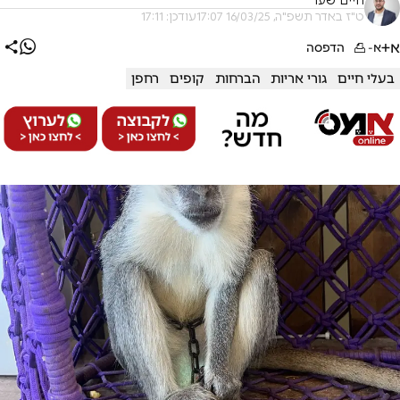
חיים שער
ט"ז באדר תשפ"ה, 16/03/25 17:07
עודכן: 17:11
א+
א-
הדפסה
בעלי חיים
גורי אריות
הברחות
קופים
רחפן