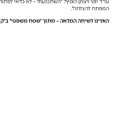
עו"ד יוסי ויצמן הוסיף: "השתכנעתי – לא כדאי לפתוח
המפתח להצלחה".
האזינו לשיחה המלאה – מתוך 'שטח משפטי' ב'קול