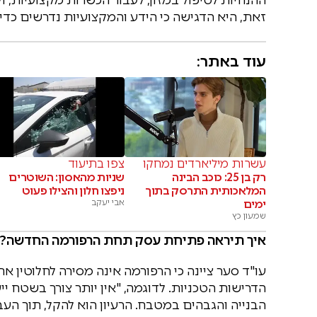
זאת, היא הדגישה כי הידע והמקצועיות נדרשים כדי 
עוד באתר:
עשרות מיליארדים נמחקו
צפו בתיעוד
רק בן 25: כוכב הבינה
שניות מהאסון: השוטרים
המלאכותית התרסק בתוך
ניפצו חלון והצילו פעוט
ימים
אבי יעקב
שמעון כץ
איך תיראה פתיחת עסק תחת הרפורמה החדשה?
עו"ד סער ציינה כי הרפורמה אינה מסירה לחלוטין 
הדרישות הטכניות. לדוגמה, "אין יותר צורך בשטח י
הבנייה והגבהים במטבח. הרעיון הוא להקל, תוך העב