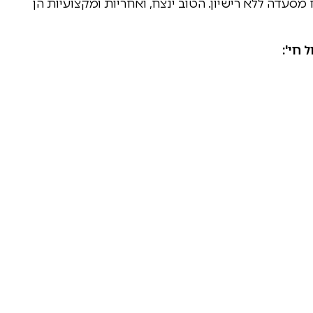
 מסעדה ללא רישיון. הטוב ינצח, ואחריות ומקצועיות הן
 חי':