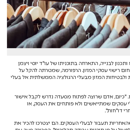
תכנון לבנייה, התארחה בתוכניתו של עו"ד יוסי ויצמן
ום רישוי עסקי המזון. הרפורמה, שמטרתה להקל על
 ולבטיחות המזון מבעלי הרגולציה הממשלתית אל בעלי
ם. "כיום, אדם שרוצה לפתוח מסעדה נדרש לקבל אישור
יש בעלי עסקים שמתייאשים ולא פותחים את העסק, או
י דו"חות".
האחריות תעבור לבעלי העסקים. הם יצטרכו להכיר את
פעול על פי תוכנית עבודה תהליכית", הסבירה סער. עם