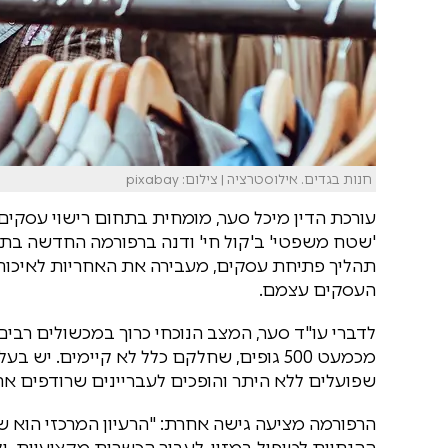
חנות בגדים. אילוסטרציה | צילום: pixabay
עורכת הדין מיכל סער, מומחית בתחום רישוי עסקים ו
'שטח משפטי' ב'קול חי' ודנה ברפורמה החדשה בתח
תהליך פתיחת עסקים, מעבירה את האחריות לאיכות
העסקים עצמם.
לדברי עו"ד סער, המצב הנוכחי כרוך במכשולים רבי
מכמעט 500 גופים, שחלקם כלל לא קיימים. 
שפועלים ללא היתר והופכים לעבריינים שרודפים אחר
הרפורמה מציעה גישה אחרת: "הרעיון המרכזי הוא ש
ההנחיות לטיפול במזון, לעבור הכשרות מקצועיות, ול