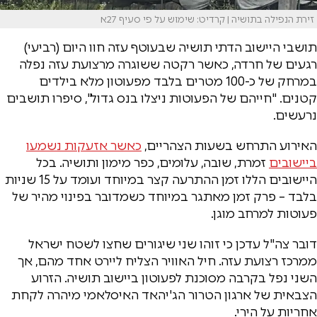
זירת הנפילה בתושיה | קרדיט: שימוש על פי סעיף 27א
תושבי היישוב הדתי תושיה שבעוטף עזה חוו היום (רביעי)
רגעים של חרדה, כאשר רקטה ששוגרה מרצועת עזה נפלה
במרחק של כ-100 מטרים בלבד מפעוטון מלא בילדים
קטנים. "חייהם של הפעוטות ניצלו בנס גדול", סיפרו תושבים
נרעשים.
האירוע התרחש בשעות הצהריים,
כאשר אזעקות נשמעו
ביישובים
זמרת, שובה, עלומים, כפר מימון ותושיה. בכל
היישובים הללו זמן ההתרעה קצר במיוחד ועומד על 15 שניות
בלבד – פרק זמן מאתגר במיוחד כשמדובר בפינוי מהיר של
פעוטות למרחב מוגן.
דובר צה"ל עדכן כי זוהו שני שיגורים שחצו לשטח ישראל
ממרכז רצועת עזה. חיל האוויר הצליח ליירט אחד מהם, אך
השני נפל בקרבה מסוכנת לפעוטון ביישוב תושיה. הזרוע
הצבאית של ארגון הטרור הג'יהאד האיסלאמי מיהרה לקחת
אחריות על הירי.