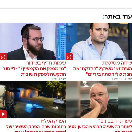
עוד באתר:
שיחה מטלטלת
עימות חריף בשידור
העיתונאי משתף: "החזקתי את
"מי מממן את הקמפיין?" - לייטנר
הבת שלי המתה בידיים"
התקשה לספק תשובות
יוסי חיים מימון
צבי טסלר
סערת "הבבונים"
הפרק המלא
לאחר ההשעיה: הרופא הגזען מגיב
רחובות שרה: הפרק העשירי של