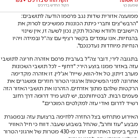
לראשונה
'הקול החדש בדרכים' • צפו
שמעון כץ
הקול החדש בדרכים
ממועצה אזורית שדות נגב פרסמו הודעה לתושבים:
"הרבש״צים וחברי כיתת הכוננות ממשיכים לסרוק את
היישובים ולוודא שהכול תקין. נכון לשעה זו, אין שינוי
בהנחיות. אנו עומדים בקשר רציף עם צה״ל ובמידה ויהיו
הנחיות מיוחדות נעדכנכם".
בתגובה לירי, דובר צה"ל בערבית פרסם אזהרה חריגה לתושבי
עזה באזור ממנו בוצע הירי: "דחוף – לכל תושבי השכונות
מערב זיתון, טל אל-הווא, שייח' אג'לין. זו אזהרה מקדימה
אחרונה לפני הפשיטות! ארגוני הטרור חוזרים ומשגרים את
הרקטות שלהם מתוך אזרחים. הזהרנו את תושבי האזור הזה
פעמים רבות. לבטיחותכם, יש לנוע מיד דרומה דרך רחוב
רשיד לדרום ואדי עזה למקלטים המוכרים."
האירוע מתרחש בצל החזרה ללחימה ברצועת עזה ובמסגרת
מבצע "עוז וחרב", שהחל בשבוע שעבר. דווח כי חיל האוויר
תקף בימים האחרונים יותר מ-430 מטרות של ארגוני הטרור