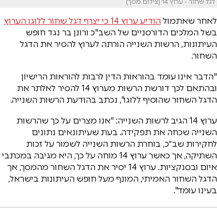
דגל שחור - ערוץ 14 (צילום מסך)
לאחר שאתמול
הודיע ערוץ 14 כי יצרף דגל שחור ללוגו הערוץ
בשל המלכים הדורסניים של השב"כ ורונן בר נגד חופש
העיתונות, הרשות השנייה הורתה לערוץ להסיר את הדגל
השחור.
"הדבר אינו עומד בהוראות הדין לרבות להוראות הרישיון
ובהתאם לכך דורשת הרשות מערוץ 14 להסיר לאלתר את
הדגל השחור שהוסיף ללוגו", נכתב בהודעת הרשות השנייה.
ערוץ 14 הגיב לרשות השנייה: "אנו מצרים על כך שהרשות
השנייה שכחה את תפקידה. בעת שעיתונאים נתונים
לחקירות שב״כ, בוחרת הרשות השנייה לשמור על זכות
השתיקה, אך כאשר ערוץ 14 מוחה על כך, היא מגיבה במכתבי
איום ובסנקציות. ערוץ 14 יסיר את הדגל השחור מהמסך, אך
הדגל השחור האמיתי, המונף מעל חופש העיתונות בישראל,
בעינו עומד".