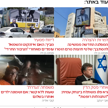
עוד באתר:
למרות ההצהרה
דיווח מסעיר
המפלגה החדשה ממשיכה
מביך: האם איזנקוט והשמאל
להסתבך: שלטי חוצות טרם הוסרו
עומדים מאחורי 'הציבור החרדי'
פנחס בן זיו
פנחס בן זיו
אחרי פסק הדין
משפחה 'נעדרת'
גיא פלג משתלח ביצחק עמית:
שעות ללא קשר: אם ושמונה ילדים
"התנהלות רופסת"
אותרו בשלום
אבי יעקב
קובי אליה