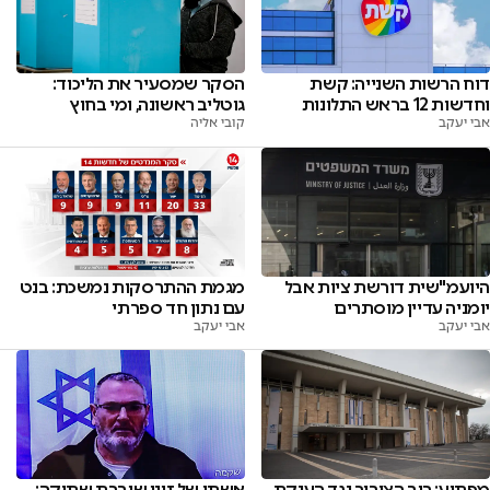
דוח הרשות השנייה: קשת
הסקר שמסעיר את הליכוד:
וחדשות 12 בראש התלונות
גוטליב ראשונה, ומי בחוץ
אבי יעקב
קובי אליה
היועמ"שית דורשת ציות אבל
מגמת ההתרסקות נמשכת: בנט
יומניה עדיין מוסתרים
עם נתון חד ספרתי
אבי יעקב
אבי יעקב
מפתיע: רוב הציבור נגד הענקת
אשתו של זיני שוברת שתיקה: