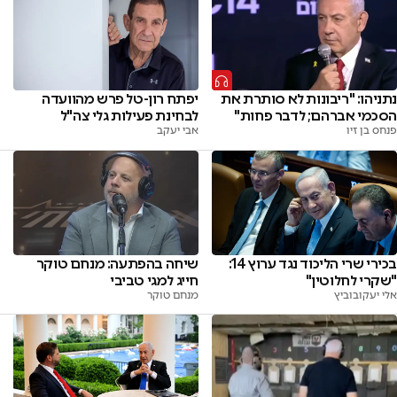
נתניהו: "ריבונות לא סותרת את
יפתח רון-טל פרש מהוועדה
הסכמי אברהם; לדבר פחות"
לבחינת פעילות גלי צה"ל
פנחס בן זיו
אבי יעקב
בכירי שרי הליכוד נגד ערוץ 14:
שיחה בהפתעה: מנחם טוקר
"שקרי לחלוטין"
חייג למגי טביבי
אלי יעקובוביץ
מנחם טוקר