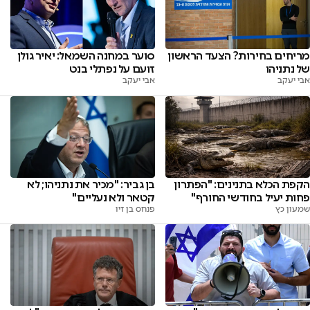
מריחים בחירות? הצעד הראשון
סוער במחנה השמאל: יאיר גולן
של נתניהו
זועם על נפתלי בנט
אבי יעקב
אבי יעקב
הקפת הכלא בתנינים: "הפתרון
בן גביר: "מכיר את נתניהו; לא
פחות יעיל בחודשי החורף"
קטאר ולא נעליים"
שמעון כץ
פנחס בן זיו