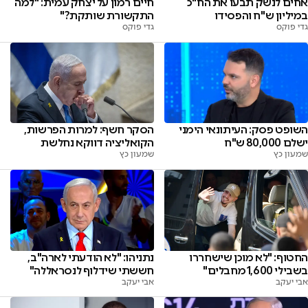
אחים לנשק תבעו את הח"כ
חיים רמון על יצחק עמית: "למה
במיליון ש"ח והפסידו
התקשורת שותקת?"
גדי פוקס
גדי פוקס
השופט פסק: העיתונאי הימני
הסקר חשף: למרות הפרשות,
ישלם 80,000 ש"ח
הקואליציה דווקא נחלשת
שמעון כץ
שמעון כץ
החטוף: "לא מוכן שישחררו
נתניהו: "לא הודעתי לארה"ב,
בשבילי 1,600 מחבלים"
חששתי שידלוף לנסראללה"
אבי יעקב
אבי יעקב