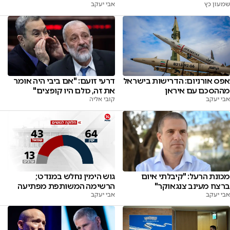
שמעון כץ
אבי יעקב
דרעי זועם: "אם ביבי היה אומר
אפס אורניום: הדרישות בישראל
את זה, כולם היו קופצים"
מההסכם עם איראן
קובי אליה
אבי יעקב
מכונת הרעל: "קיבלתי איום
גוש הימין נחלש במנדט;
ברצח מעינב צנגאוקר"
הרשימה המשותפת מפתיעה
אבי יעקב
אבי יעקב