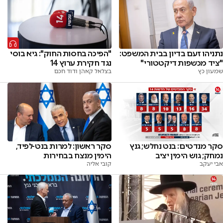
נתניהו זעם בדיון בבית המשפט:
"הפיכה בחסות החוק": גיא בוסי
"ציד מכשפות דיקטטורי"
נגד חקירת ערוץ 14
שמעון כץ
בצלאל קאהן ודוד חכם
סקר ראשון: למרות בנט-לפיד,
סקר מנדטים: בנט נחלש; גנץ
הימין מנצח בבחירות
נמחק; גוש הימין יציב
קובי אליה
אבי יעקב