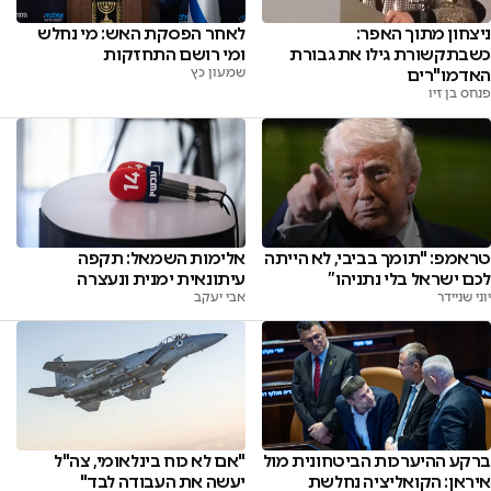
ניצחון מתוך האפר:
לאחר הפסקת האש: מי נחלש
כשבתקשורת גילו את גבורת
ומי רושם התחזקות
האדמו"רים
שמעון כץ
פנחס בן זיו
טראמפ: "תומך בביבי, לא הייתה
אלימות השמאל: תקפה
לכם ישראל בלי נתניהו”
עיתונאית ימנית ונעצרה
יוני שניידר
אבי יעקב
ברקע ההיערכות הביטחונית מול
"אם לא כוח בינלאומי, צה"ל
איראן: הקואליציה נחלשת
יעשה את העבודה לבד"