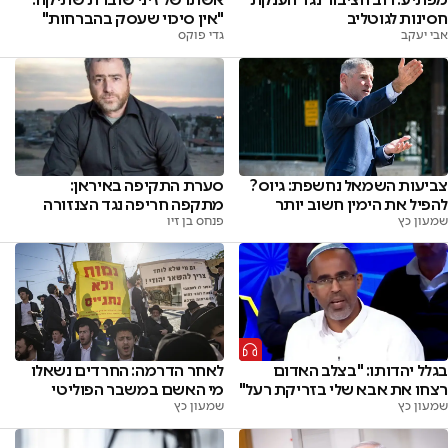
חסינות לגוטליב
"אין סיכוי שעסק בהברחות"
אבי יעקב
גדי פוקס
צביעות השמאל נחשפת: גיוס?
סערת התקיפה באיראן:
להפיל את הימין חשוב יותר
מתקפה חריפה נגד הצנזורה
שמעון כץ
פנחס בן זיו
בגלל יהדותו: "בצלב האדום
לאחר הדרמה: החרדים נשאלו
רצחו את אבא שלי בזריקת רעל"
מי האשם במשבר הפוליטי
שמעון כץ
שמעון כץ