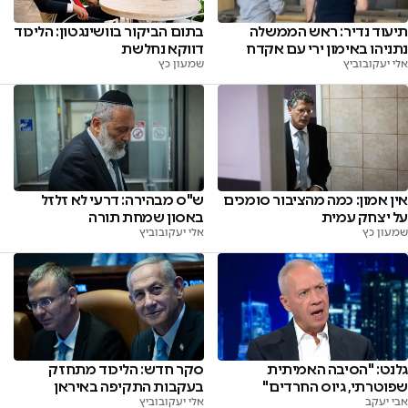
תיעוד נדיר: ראש הממשלה
בתום הביקור בוושינגטון: הליכוד
נתניהו באימון ירי עם אקדח
דווקא נחלשת
אלי יעקובוביץ
שמעון כץ
אין אמון: כמה מהציבור סומכים
ש"ס מבהירה: דרעי לא זלזל
על יצחק עמית
באסון שמחת תורה
שמעון כץ
אלי יעקובוביץ
גלנט: "הסיבה האמיתית
סקר חדש: הליכוד מתחזק
שפוטרתי, גיוס החרדים"
בעקבות התקיפה באיראן
אבי יעקב
אלי יעקובוביץ