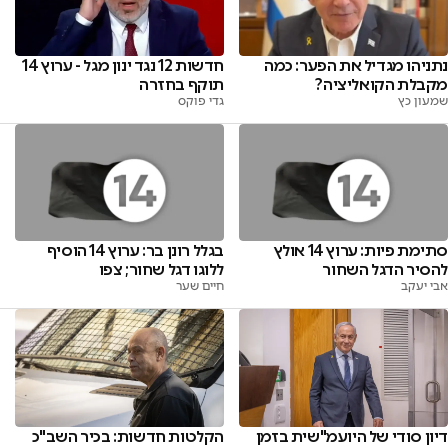
נתניהו מגדיל את הפער: כמה
חדשות 12 נגד ינון מגל - ערוץ 14
מקבלת הקואליציה?
תוקף בחזרה
שמעון כץ
גדי פוקס
סתימת פיות: ערוץ 14 אולץ
בגלל רונן בר: ערוץ 14 הוסיף
להסיר הדגל השחור
ללוגו דגל שחור; צפו
אבי יעקב
חיים שער
דיון סודי של היועמ"שית בזמן
הקלטות חדשות: בכיר השב"כ