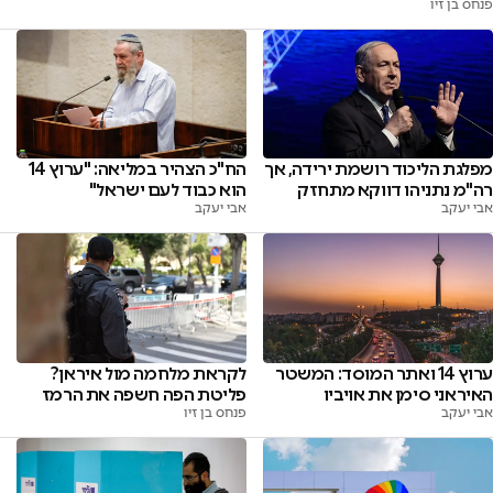
פנחס בן זיו
מפלגת הליכוד רושמת ירידה, אך
הח"כ הצהיר במליאה: "ערוץ 14
רה"מ נתניהו דווקא מתחזק
הוא כבוד לעם ישראל"
אבי יעקב
אבי יעקב
ערוץ 14 ואתר המוסד: המשטר
לקראת מלחמה מול איראן?
האיראני סימן את אויביו
פליטת הפה חשפה את הרמז
אבי יעקב
פנחס בן זיו