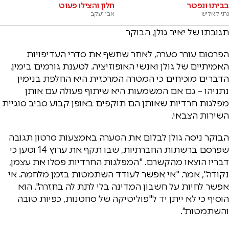
בביתו ונפטר
חלון והצילו פעוט
נתי קאליש
אבי יעקב
תגובתו של יאיר גולן, הבוקר
הפרסום עורר סערה, לאחר שחשף את סדרי העדיפויות
האמיתיים של גולן ואנשי האופוזיציה. לטענת גורמים בימין,
הדברים מוכיחים כי המטרה המרכזית היא החלפת בנימין
נתניהו – גם אם המשמעות היא שיתוף פעולה עם אותן
מפלגות חרדיות שאותן הם תוקפים באופן קבוע סביב סוגיית
השירות הצבאי.
הבוקר ניסה גולן לבלום את הסערה באמצעות סרטון תגובה
שפרסם ברשתות החברתיות, שבו תקף את ערוץ 14 וטען כי
דבריו הוצאו מהקשרם. "המפלגות החרדיות פסלו את עצמן,
נקודה", אמר. "אי אפשר לעודד השתמטות בזמן מלחמה. אי
אפשר לחיות על חשבון המדינה בלי לתת לה בחזרה". הוא
הוסיף כי לא ייתן יד ל"פוליטיקה של סחטנות, כפיות טובה
והשתמטות".