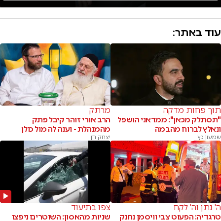
עוד באתר:
תוך פחות מדקה
מרתק
"תסתלק מכאן": ממדאני הושפל
הרב אורי זוהר קיבל פתק
ונאלץ לברוח מהבמה
מהמנהלת - וענה לה מול כולן
שמעון כץ
יצחק חן
ה' נתן וה' לקח
צפו בתיעוד
טרגדיה: הפעוט צבי וויסמן נחנק
שניות מהאסון: השוטרים ניפצו