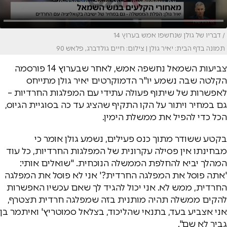
/ דבריו של גולן שנחשפו אמש בערוץ 14
תמונה בדף הבית: יאיר גולן | צילום: חיים גולדברג, פלאש 90
צביעות השמאל נחשפה אמש, לאחר שבערוץ 14 פורסמה
הקלטה שבה נשמע יו"ר הדמוקרטים יאיר גולן מתייחס
לאפשרות של שיתוף פעולה עתידי עם המפלגות החרדיות –
גם במחיר ויתור על הקו התקיף שהציג עד כה בסוגיית הגיוס,
הכל כדי להפיל את ממשלת הימין.
בקטע ששודר מתוך כנס פעילים, נשמע גולן אומר כי
מבחינתו אין פסילה עקרונית של המפלגות החרדיות, כל עוד
המהלך יביא להחלפת הממשלה הנוכחית. "שואלים אותי:
'אתה פוסל את המפלגה החרדית?' אני לא פוסל את המפלגה
החרדית, ממש לא. אני יכול להגיד לך שאם עכשיו האפשרות
להקים ממשלה תהיה מותנית בזה שמפלגה חרדית תצטרף,
אני אצביע בעד, בתנאי שהליכוד, בצלאל סמוטריץ' ואיתמר בן
גביר לא שם".