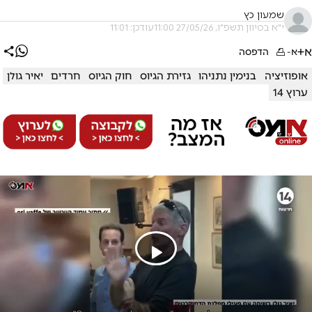
שמעון כץ
י"א בסיוון תשפ"ו, 27/05/26 11:00
עודכן: 11:01
א+
א-
הדפסה
אופוזיציה
בנימין נתניהו
גזירת הגיוס
חוק הגיוס
חרדים
יאיר גולן
ערוץ 14