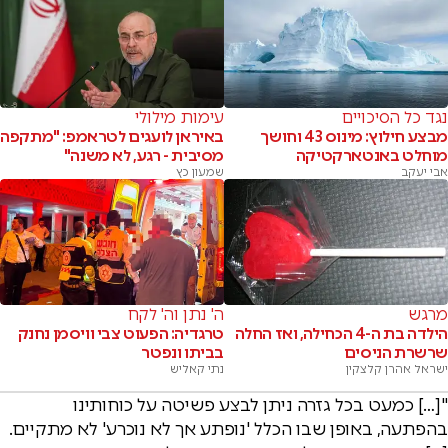
נגד כל הסיכויים
עימות מילולי
מבצע חילוץ: מינוס 43 וחושך
באיראן לועגים לטראמפ: "מתקפה
מוחלט באנטארקטיקה
מסיבית - רגע, לא משנה"
אבי יעקב
שמעון כץ
מרגש
ה' נתן וה' לקח
הילדה בת ה-4 הכחילה, ואז החלה
טרגדיה: הפעוט צבי וויסמן נחנק
שרשרת הניסים
בביתו ונפטר
ישראל אהרן קלצקין
נתי קאליש
"[…] כמעט בכל גזרה ניתן לבצע פשיטה על כוחותינו
בהפתעה, באופן שבו הכלל 'נופתע אך לא נוכרע' לא מתקיים.