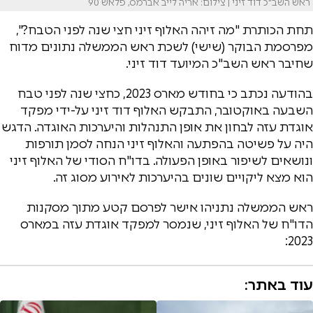
ראש השב"כ דוד זיני | צילום: אריה לייב אברמס, פלאש 90
תחת הכותרת "מה זיהה האלוף זיני חצי שנה לפני הטבח?",
מפרסמת הבוקר (שישי) לשכת ראש הממשלה נתונים מדוח
שחיבר ראש השב"כ המיועד דוד זיני.
בהודעה נכתב כי בחודש מארס 2023, כחצי שנה לפני טבח
השבעה באוקטובר, התבקש האלוף דוד זיני על-ידי מפקד
אוגדת עזה לבחון את אופן התנהלות והיערכות האוגדה. הדגש
היה על פשיטה בהפתעה והאלוף זיני הנחה לסמן תורפות
ונושאים לשיפור באופן הפעולה. בדו"ח הסודי של האלוף זיני
הוא מצא ליקויים שונים בהיערכות לאירוע מסוג זה.
ראש הממשלה נתניהו אישר לפרסם קטע מתוך מסקנות
הדו"ח של האלוף זיני, שנמסר למפקד אוגדת עזה במארס
2023:
עוד באתר: