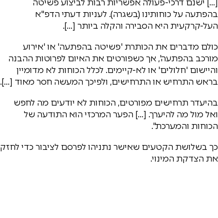
[…] ישנם דרכי-פעולה אפשריות רבות לביצוע פשיטה
בהפתעה על כוחותינו (בשגרה). לעניות דעתי הדפ"א
העל-קרקעית היא הסבירה והקלה ביותר […].
כולם מדברים את הכותרת 'פשיטה בהפתעה' או 'אירוע
מורכב בהפתעה', אך כשפורטים את האיום לפרוטות ההבנה
והיישום 'חלולים' או לא-קיימים. לכלל הכוחות לא מדומיין
בראש התרחיש או התרחישים, ולפיכך המעשה חסר מאוד […].
בהיעדר תרחישים מפורטים, הכוחות לא יודעים מה לחפש
ואל מול מה להיערך. […] הפער המרכזי הוא התודעה של
הכוחות והמערכת".
כך בשלושת הקטעים שאישר נתניהו לפרסם לציבור כדי לחזק
את הצדקת המינוי.