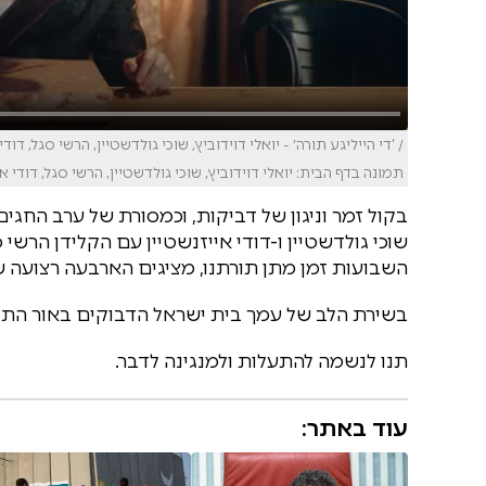
/ ’די הייליגע תורה׳ - יואלי דוידוביץ, שוכי גולדשטיין, הרשי סגל, דודי
תמונה בדף הבית: יואלי דוידוביץ, שוכי גולדשטיין, הרשי סגל, דודי 
בקול זמר וניגון של דביקות, וכמסורת של ערב החגי
שוכי גולדשטיין ו-דודי אייזנשטיין עם הקלידן הרשי
השבועות זמן מתן תורתנו, מציגים הארבעה רצועה של
בשירת הלב של עמך בית ישראל הדבוקים באור התורה
תנו לנשמה להתעלות ולמנגינה לדבר.
עוד באתר: