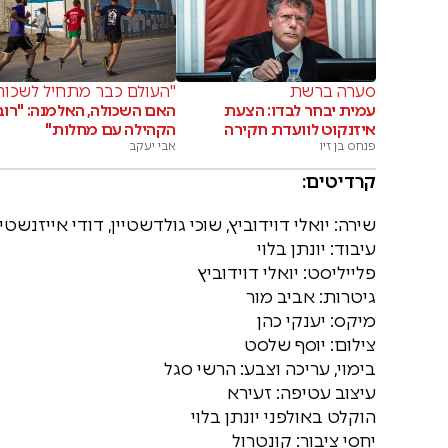
סערה ברשת
"העולם כבר מתחיל לשכוח
עמית יבחר לבדו: הצעת
האם השכולה, האלמנה: "רוב
איזנקוט לוועדת חקירה
הקהילה עם מחלות"
פנחס בן זיו
אבי יעקב
קרדיטים:
שירה: יואלי דוידוביץ, שוכי גולדשטיין, דודי אייזנשטי
עיבוד: יונתן בלוי
פלייליסט: יואלי דוידוביץ
גיטרות: אביב מור
מיקס: יענקי כהן
צילום: יוסף שלסט
בימוי, עריכה וצבע: הרשי סגל
עיצוב עטיפה: זעירא
הוקלט באולפני יונתן בלוי
יחסי ציבור: קונטרול