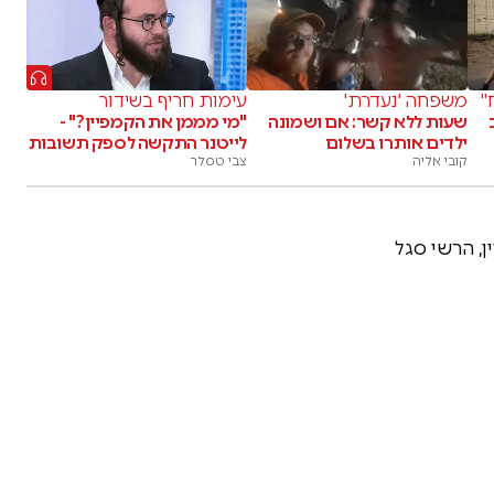
"
משפחה 'נעדרת'
עימות חריף בשידור
שעות ללא קשר: אם ושמונה
"מי מממן את הקמפיין?" -
ילדים אותרו בשלום
לייטנר התקשה לספק תשובות
קובי אליה
צבי טסלר
ין, הרשי סגל