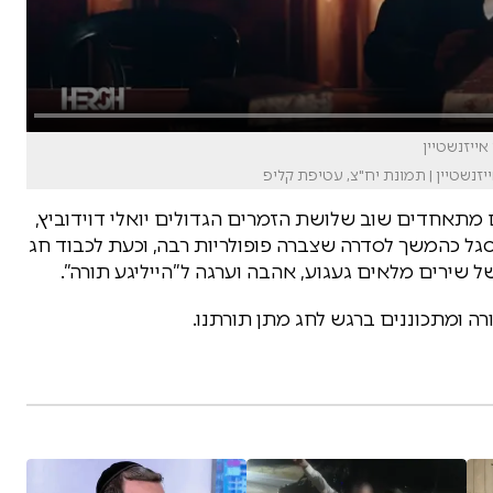
 אייזנשטיין
אייזנשטיין | תמונת יח"צ, עטיפת קליפ
ם מתאחדים שוב שלושת הזמרים הגדולים יואלי דוידוביץ,
 סגל כהמשך לסדרה שצברה פופולריות רבה, וכעת לכבוד חג
 שירים מלאים געגוע, אהבה וערגה ל”הייליגע תורה”.
 ומתכוננים ברגש לחג מתן תורתנו.