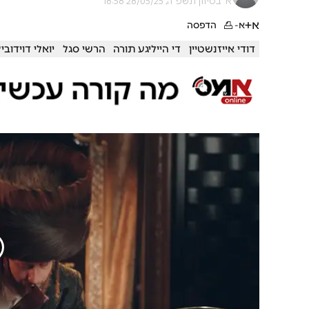
א' בסיוון תשפ"ה, 28/05/25 18:58
א+
א-
הדפסה
דודי אייזנשטיין
די הייליגע תורה
הרשי סגל
יואלי דוידובי