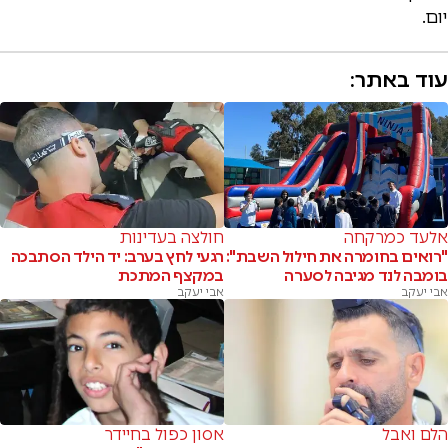
יום.
עוד באתר:
אלעד כמרקחה
חולצה בעדינות
"רואים בחומרה את חילול השבת":
רגעי לחץ בערב: יד הילד הסתבכה
בומבה לנד מגיבה לסערה
במקצף המתכת
אבי יעקב
אבי יעקב
הלם ואבל
אסון כפול בחיידר