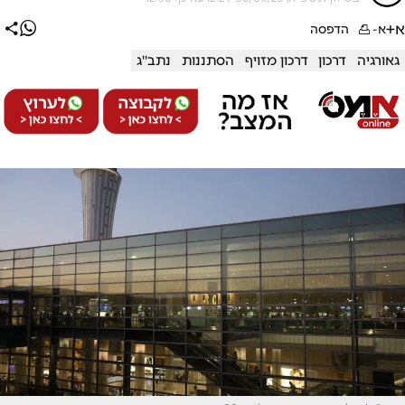
א+
א-
הדפסה
גאורגיה
דרכון
דרכון מזויף
הסתננות
נתב''ג