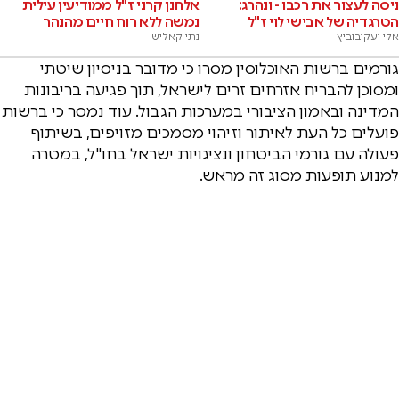
ניסה לעצור את רכבו - ונהרג:
אלחנן קרני ז"ל ממודיעין עילית
הטרגדיה של אבישי לוי ז"ל
נמשה ללא רוח חיים מהנהר
אלי יעקובוביץ
נתי קאליש
גורמים ברשות האוכלוסין מסרו כי מדובר בניסיון שיטתי
ומסוכן להבריח אזרחים זרים לישראל, תוך פגיעה בריבונות
המדינה ובאמון הציבורי במערכות הגבול. עוד נמסר כי ברשות
פועלים כל העת לאיתור וזיהוי מסמכים מזויפים, בשיתוף
פעולה עם גורמי הביטחון ונציגויות ישראל בחו"ל, במטרה
למנוע תופעות מסוג זה מראש.