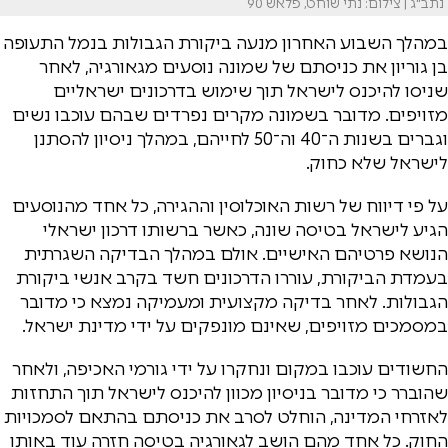
נתב"ג | צילום: נתי שוחט, פלאש 90
במהלך השבוע האחרון מנעה ביקורת הגבולות בנמל התעופה
בן גוריון את כניסתם של שמונה נוסעים מגאורגיה, לאחר
שניסו להיכנס לישראל תוך שימוש בדרכונים ישראליים
מזויפים. מדובר בשמונה מקרים נפרדים שבהם עוכבו נשים
וגברים בשנות ה־40 וה־50 לחייהם, במהלך ניסיון להסתנן
לישראל שלא כחוק.
על פי דיווח של רשות האוכלוסין וההגירה, כל אחד מהנוסעים
הגיע לישראל בטיסה שונה, כאשר ברשותו דרכון ישראלי
הנושא פרטיהם האישיים. אולם במהלך הבדיקה השגרתית
בעמדת הביקורת, עוררו הדרכונים חשד בקרב אנשי ביקורת
הגבולות. לאחר בדיקה מקצועית ומעמיקה נמצא כי מדובר
במסמכים מזויפים, שאינם מונפקים על ידי מדינת ישראל.
החשודים עוכבו במקום ונחקרו על ידי גורמי האכיפה, ולאחר
שהוברר כי מדובר בניסיון מכוון להיכנס לישראל תוך התחזות
לאזרחי המדינה, הוחלט לסרב את כניסתם בהתאם לסמכויות
החוק. כל אחד מהם הושב לגאורגיה בטיסה חזרה עוד באותו