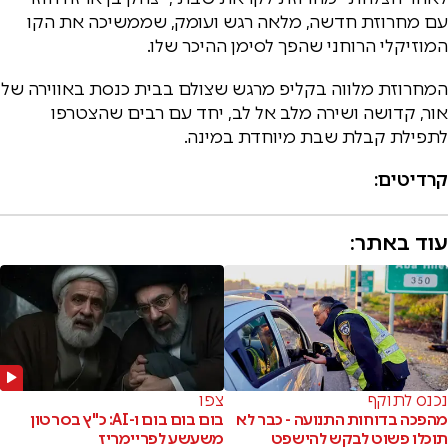
עם מחרוזת חדשה, מלאה רגש ועומק, שממשיכה את הקו
המוזיקלי הרוחני שהפך לסימן ההיכר שלו.
המחרוזת מלווה בקליפ מרגש שצולם בבית כנסת באווירה של
אור, קדושה ושירה מלב אל לב, יחד עם רבים שהצטרפו
לתפילת קבלת שבת מיוחדת במינה.
קרדיטים:
עוד באתר:
נכנס לתוקף
צפו
מהפכה בדוחות התנועה - כבר לא
בום בום בום ו-AI: כ"ץ בסרטון
תוכלו פשוט לבקש להישפט
משעשע לפריימריז