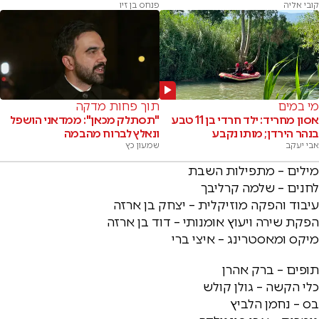
קובי אליה
פנחס בן זיו
מי במים
תוך פחות מדקה
אסון מחריד: ילד חרדי בן 11 טבע
"תסתלק מכאן": ממדאני הושפל
בנהר הירדן; מותו נקבע
ונאלץ לברוח מהבמה
אבי יעקב
שמעון כץ
מילים – מתפילות השבת
לחנים – שלמה קרליבך
עיבוד והפקה מוזיקלית – יצחק בן ארזה
הפקת שירה ויעוץ אומנותי – דוד בן ארזה
מיקס ומאסטרינג – איצי ברי
תופים – ברק אהרן
כלי הקשה – גולן קולש
בס – נחמן הלביץ