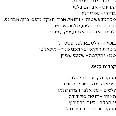
גיטרות – אבי סינגולדה
קלרינט – אברהם בלטי
בוזוקי – עמרי זליג
מקהלת פשטות' – נתנאל, אריה, חצקל, כרפס, ברוך, אברימי,
ידידיה, אבי, אליהו, שלמה, שמואל
ילדים – אברהם, אלחנן, יעקב, פנחס
בושל והוקלט באולפני פשטות'
גיטרות הוקלטו באולפני טנור – מיכאל צי
טכנאי הקלטה – שלומי שטיין
קרדיט קליפ:
הפקת הקליפ – נתי אלבר
בימוי ועריכה – שרולי ברונכר
צלמים – נתי אלבר ויצחק קלמן
תאורה – דניאל סולודודה
ע. הפקה – זאבי רבינוביץ
הפקה טכנית – ידידיה נדלר