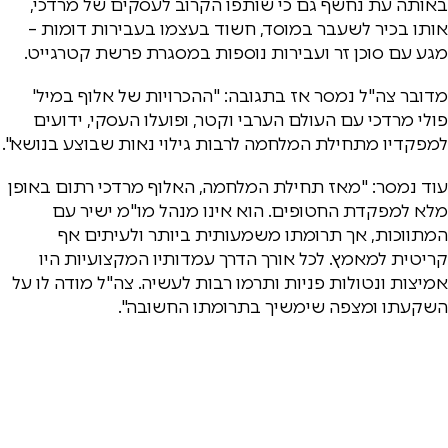
באותה עת נחשף גם כי שותפו הקרוב לעסקים של מרדכי,
אותו בכיר לשעבר במוסד, חשוד בעצמו בעבירות דומות –
מגע עם סוכן זר ועבירות נוספות במסגרת פרשת קטרגייט.
מדובר צה"ל נמסר אז בתגובה: "ההכרויות של אלוף במיל'
פולי מרדכי עם העולם הערבי וקטר, ופועלו העסקי, ידועים
למפקדיו מתחילת המלחמה לרבות גילוי נאות שבוצע בנושא".
עוד נמסר: "מאז תחילת המלחמה, האלוף מרדכי רתום באופן
מלא למפקדת החטופים. הוא אינו מנהל מו"מ ישיר עם
המתווכות, אך תרומתו משמעותית ביותר ולעיתים אף
קריטית למאמץ. לכל אורך הדרך עמדותיו המקצועיות היו
אמיצות ונטולות פניות ותרמו רבות לעשיה. צה"ל מודה לו על
השקעתו ומצפה שימשיך בתרומתו החשובה".