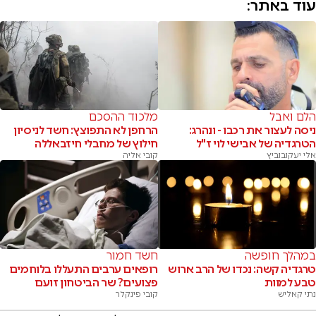
עוד באתר:
הלם ואבל
מלכוד ההסכם
ניסה לעצור את רכבו - ונהרג:
הרחפן לא התפוצץ: חשד לניסיון
הטרגדיה של אבישי לוי ז"ל
חילוץ של מחבלי חיזבאללה
אלי יעקובוביץ
קובי אליה
במהלך חופשה
חשד חמור
טרגדיה קשה: נכדו של הרב ארוש
רופאים ערבים התעללו בלוחמים
טבע למוות
פצועים? שר הביטחון זועם
נתי קאליש
קובי פינקלר