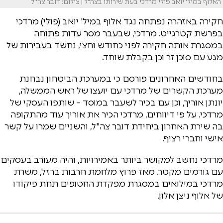
האלוף במיל' יואב פולי מרדכי בעת שירותו בצה"ל | צילום: דובר צה''ל
חקירה באזהרה נפתחה נגד אלוף במיל' יואב (פולי) מרדכי
בפרשת קטרגייט. מרדכי, שבעבר מסר עדות פתוחה
במסגרת אותה חקירה לפני כחודש וחצי, נחשד בעבירות של
מגע עם סוכן זר וכן בקבלת שוחד.
בחודשים האחרונים פורסם כי במערכת הביטחון נבחנת
מערכת הקשרים של מרדכי עם יועצו של ראש הממשלה,
יונתן אוריך, וכן עם בכיר לשעבר במוסד – שותפו העסקי של
מרדכי. על פי דיווחים, מרדכי הכיר את אוריך עוד מהתקופה
בה שירת האחרון ביחידת דובר צה"ל, והשניים שמרו על קשר
אישי וחברי רציף.
מרדכי נחשב למקושר ביותר באמירויות, והיה מעורב בעסקים
עם גורמים מקטר. מאז פרוץ מלחמת חרבות ברזל, משרת
מרדכי במילואים במסגרת מפקדת החטופים תחת פיקודו
של אלוף ניצן אלון.