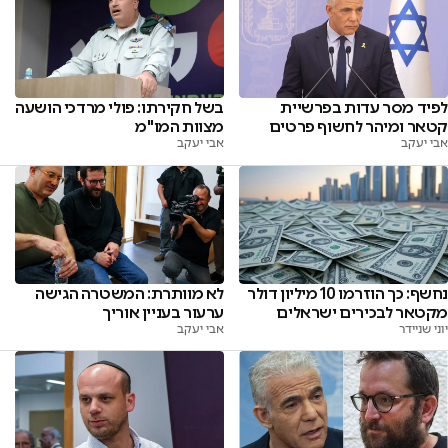
לפיד מסר עדות בפרשיית
בשל חקירתו: פולי מרדכי הושעה
קטאר ומיהר לחשוף פרטים
מצוות המו"מ
אבי יעקב
אבי יעקב
נחשף: כך הוזרמו 10 מיליון דולר
לא מוותרת: המשטרה הגישה
מקטאר לבכירים ישראלים
ערעור בעניין אוריך
יוני שניידר
אבי יעקב