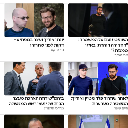
השופט זועם על המשטרה:
יונתן אוריך נעצר במפתיע –
"החקירה דוהרת; באיזו
דקות לפני שחרורו
סמכות?"
גדי פוקס
אבי יעקב
לאחר שחרור פלדשטיין ואוריך:
ביהמ"ש דחה הארכת מעצר
המשטרה מערערת
הבית של יועצי ראש הממשלה
חיים שער
מרדכי הלפרין