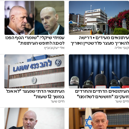
עיתונאים מעידים • דרישה
עמיחי שיקלי: "שומרי הסף הפכו
להאריך מעצר פלדשטיין ואוריך
לסכנה לחופש העיתונות"
קובי אליה
אלי יעקובוביץ
העיתונאים הדתיים והחרדים
העיתונאי הדתי שנעצר "לא אכל
זועקים: "חוששים לשלומנו"
במשך 12 שעות"
חיים שער
חיים שער