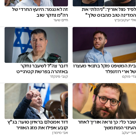
לפיד מול אוריך: "ניהלתי את
זה לא נגמר: היועץ החרדי של
המדינה טוב מהבוס שלך"
רה"מ נחקר שוב
אלי יעקובוביץ
חיים שער
בית המשפט מקל בתנאי מעצרו
דובר צה"ל לשעבר נחקר
של ארי רוזנפלד
באזהרה בפרשת קטרגייט
גדי פוקס
קובי פינקלר
שבר כלי: כך נראה אוריך לאחר
דוד אמסלם בראיון סוער: בג"ץ
העינוי המתמשך
קובע אפילו את מזג האוויר
אבי יעקב
אבי מימרן