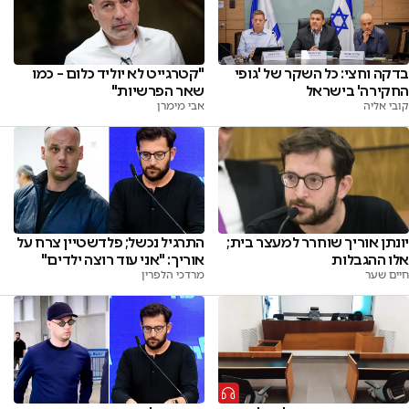
בדקה וחצי: כל השקר של 'גופי
"קטרגייט לא יוליד כלום – כמו
החקירה' בישראל
שאר הפרשיות"
קובי אליה
אבי מימרן
יונתן אוריך שוחרר למעצר בית;
התרגיל נכשל; פלדשטיין צרח על
אלו ההגבלות
אוריך: "אני עוד רוצה ילדים"
חיים שער
מרדכי הלפרין