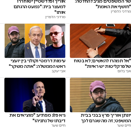
שר המשפטים מגיב להחלטה:
אוריך ופלדשטיין ישוחררו
"חושף את האמת"
למעצר בית: "כמעט הרגתם
מרדכי הלפרין
אותו"
מרדכי הלפרין
"אל תמהרו להאשים; לא בטוח
עימות דרמטי וקולני בין יועצי
שלפרקליטות יש ראיות"
ראש הממשלה: "אתה משקר"
אבי בלום
אבי יעקב
יונתן אוריך פרץ בבכי בבית
גיא פלג מפתיע: "מוציאים את
המשפט; זה מה שגרם לכך
דיבתו של נתניהו"
חיים שער
חיים שער