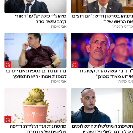
נתניהו בסרטון חדש: "הם רוצים
מיהו ג'יי פוטליק? עו"ד אורי
את הראש שלי"
קורב עושה סדר
מרדכי הלפרין
אבי מימרן
"רונן בר עשה טעות קשה; זה
ברדוגו נגד בן כספית: אם יתחבר
אירוע מאוד מסוכן"
למכונת אמת - היא תתפוצץ
אבי מימרן
אבי מימרן
חשיפה: השתלשלות התשלומים
מהמתנות ועד הגלידה: רדיפה
מגיל בירגר לאלי פלדשטיין
פוליטית שלא נגמרת