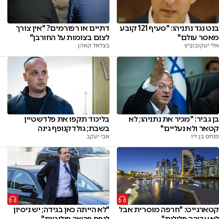
בנט נגד נתניהו: "סעיף 121 קובע
דתיים או רפורמים? "אין צורך
מאסר עולם"
לצום בצומות על החורבן"
אלי יעקובוביץ
בצלאל קאהן
בן גביר: "מכיר את נתניהו; לא
בליכוד תקפו את פלדשטיין
קטאר ולא נעליים"
בשבת; גולדקנופף גינה
פנחס בן זיו
אבי יעקב
קטארגייט: "חרפה מוסרית אבל
"לא הייתה כאן בגידה; יש ניסיון
לא עבירה פלילית"
לנפח פרשה פוליטית"