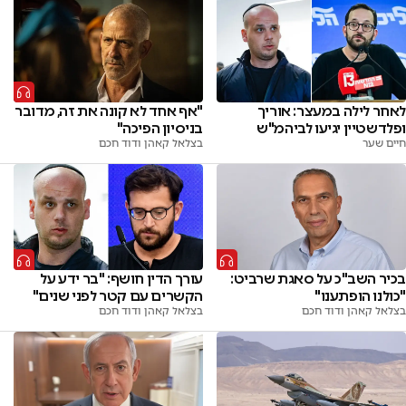
לאחר לילה במעצר: אוריך
"אף אחד לא קונה את זה, מדובר
ופלדשטיין יגיעו לביהמ"ש
בניסיון הפיכה"
חיים שער
בצלאל קאהן ודוד חכם
בכיר השב"כ על סאגת שרביט:
עורך הדין חושף: "בר ידע על
"כולנו הופתענו"
הקשרים עם קטר לפני שנים"
בצלאל קאהן ודוד חכם
בצלאל קאהן ודוד חכם