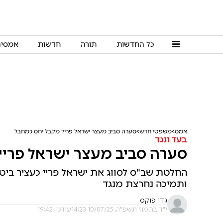
כל החדשות
תורה
חדשות
אמסי
אמס
משפטי חדש
סערה סביב מעצר ישראל פריי: מקבל יחס כמחבל
בעד ונגד
סערה סביב מעצר ישראל פריי
החלטת שב"ס לסווג את ישראל פריי כעציר ביטח
ותמיכה נחרצת מנגד
גדי פוקס
י"ד בתמוז תשפ"ה, 10/07/25 14:23
עודכן: 19:42