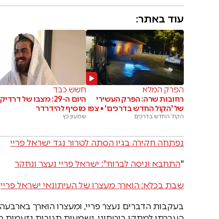
עוד באתר:
הפרק המלא
חשש כבד
רחובות שרה: הפרק העשירי
היום ה-29: מצבו של דרדיק
של 'הקול החדש בדרכים' • צפו
מוסיף להידרדר
הקול החדש בדרכים
שמעון כץ
נפתחה חקירה בגין הסתה לטרור נגד ישראל פריי
"
התחבא וניסה לברוח": ישראל פריי נעצר ונחקר
שבת בכלא: הוארך מעצרו של העיתונאי ישראל פריי
בעקבות הדברים נעצר פריי, ומעצרו הוארך בארבעה
העברתו למתקן ביטחוני, נשמעות תגובות נזעמות 