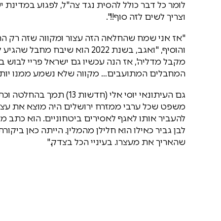
לומר כל דבר כולל להסית נגד צה"ל, לפגוע במדינת יש
וצריך לשים לזה סוף!!".
"אז אני שמח שהחלאה הזה עצור ומקווה שזה רק ה
והוסיף, "ואגב, בשנת 2022 הוא ש
מקבל מדליה', אז הנה עכשיו גם ישראל פריי לבוש ב
המחבלים המתועבים… מקווה שלא נשמע ממנו יותר!
גם העיתונאי יוסי אלי (חדש
משפט שכל ערבי ממזרח ירושלים היה מוצא את עצמו 
להעביר אותו לאגף לאסירים ביטחוניים. הוא כתב 
לבן גביר כאילו הוא חלילן מהמלין. הייתה כאן בי
שהאריך את מעצרו. בעיניי הכל בצדק."