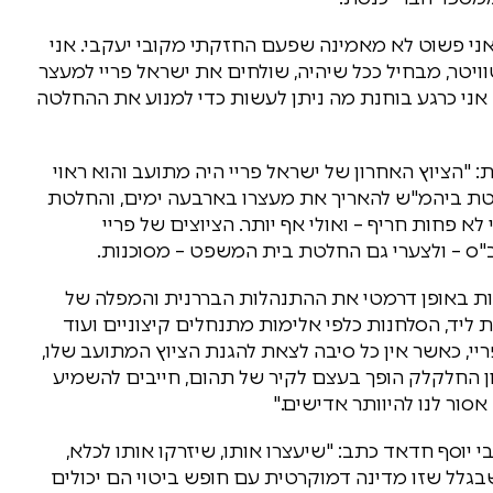
 אני פשוט לא מאמינה שפעם החזקתי מקובי יעקבי. אני
ויטר, מבחיל ככל שיהיה, שולחים את ישראל פריי למעצר
אני כרגע בוחנת מה ניתן לעשות כדי למנוע את ההחלטה
"הציוץ האחרון של ישראל פריי היה מתועב והוא ראוי
חלטת ביהמ"ש להאריך את מעצרו בארבעה ימים, והחלטת
לא פחות חריף – ואולי אף יותר. הציוצים של פריי
 – ולצערי גם החלטת בית המשפט – מסוכנות.
קות באופן דרמטי את ההתנהלות הבררנית והמפלה של
ליד, הסלחנות כלפי אלימות מתנחלים קיצוניים ועוד
ריי, כאשר אין כל סיבה לצאת להגנת הציוץ המתועב שלו,
 החלקלק הופך בעצם לקיר של תהום, חייבים להשמיע
ור לנו להיוותר אדישים."
יוסף חדאד כתב: "שיעצרו אותו, שיזרקו אותו לכלא,
גלל שזו מדינה דמוקרטית עם חופש ביטוי הם יכולים