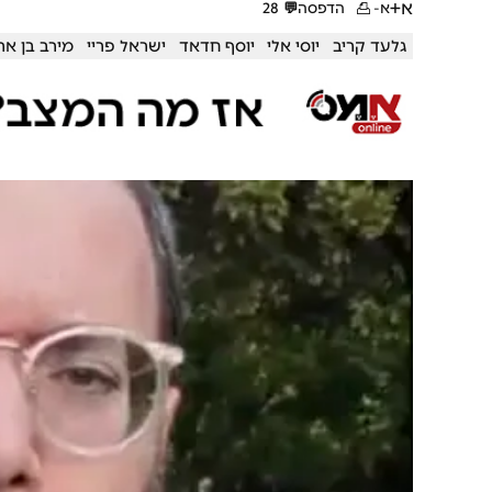
א+
א-
הדפסה
💬
28
גלעד קריב
יוסי אלי
יוסף חדאד
ישראל פריי
מירב בן אר