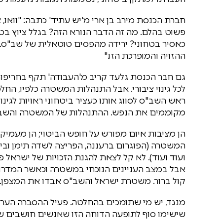
חברת הכנסת מירב בן ארי מ'יש עתיד' כתבה: "וואו,
פשוט בהלם. מה זה הדבר הנורא הזה? בגלל ציוץ בטו
כאסיר בטחוני? ירידה מהפסים טוטאלית של שב"ס. 
ההזויה והמופרכת הזו."
גם חבר הכנסת גלעד קריב מ'העבודה' תקף בחריפות: 
לכל גינוי ציבורי. אבל התנהלות המשטרה כלפיו, ה
ראש השב"ס לסווג אותו כעציר ביטחוני ראויות לגינוי 
מקוממים את הנפש. ההתנהלות של המשטרה והשב"ס
הן מציבות איום מפורש על חופש הביטוי; הן מעמי
המשטרה (הפוגרום ברעננה, הפריצה לשדה תימן ובית 
ועוד ועוד). לא קל לצאת להגנת הזכויות של ישראל פ
אבל במצב העניינים הנוכחי במשטרה וכאשר המדרון
קול ברור. משטרת ישראל והשב"ס אבדו את המצפן. אס
מנגד, יש מי שתומכים בהחלטה. פעיל ההסברה הערבי 
שישימו סוף לתופעה הדוחה הזו שאנשים חושבים שב