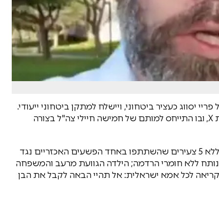
פריי יסווג כעציר ביטחוני, ויישלח למתקן ביטחוני ייעודי.
ההחלטה התקבלה בעקבות ציוץ שפרסם פריי ברשת X, ובו התייחס למותם של חמישה חיילי צה"ל בצורה
על פי אותו ציוץ, כתב פריי: "העולם טוב יותר הבוקר, ללא 5 צעירים שהשתתפו באחד הפשעים האכזריים נגד
נותח ללא חומרי הרדמה; הילדה הגוועת מרעב והמשפחה
קריאה לכל אמא ישראלית: אל תהיי הבאה לקבל את הבן