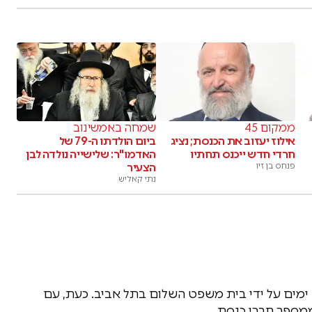
ממקום 45
שמחה באמשינוב
אילוז יעזוב את הכנסת; נציג
ביום הולדתו ה-79 של
חרדי חדש ייכנס תחתיו
האדמו"ר: שלישייה נולדה לבן
פנחס בן זיו
הצעיר
נתי קאליש
 ימים על ידי בית משפט השלום בתל אביב. כעת, עם
ממספר חברי כנסת.