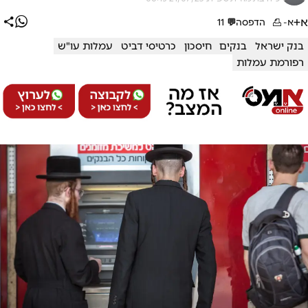
א+
א-
הדפסה
💬
11
בנק ישראל
בנקים
חיסכון
כרטיסי דביט
עמלות עו"ש
רפורמת עמלות