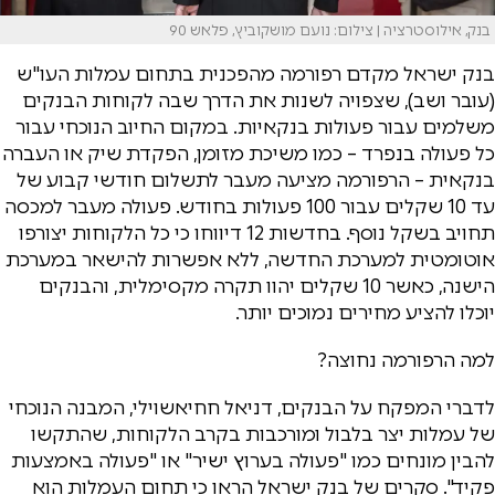
בנק, אילוסטרציה | צילום: נועם מושקוביץ, פלאש 90
בנק ישראל מקדם רפורמה מהפכנית בתחום עמלות העו"ש
(עובר ושב), שצפויה לשנות את הדרך שבה לקוחות הבנקים
משלמים עבור פעולות בנקאיות. במקום החיוב הנוכחי עבור
כל פעולה בנפרד – כמו משיכת מזומן, הפקדת שיק או העברה
בנקאית – הרפורמה מציעה מעבר לתשלום חודשי קבוע של
עד 10 שקלים עבור 100 פעולות בחודש. פעולה מעבר למכסה
תחויב בשקל נוסף. בחדשות 12 דיווחו כי כל הלקוחות יצורפו
אוטומטית למערכת החדשה, ללא אפשרות להישאר במערכת
הישנה, כאשר 10 שקלים יהוו תקרה מקסימלית, והבנקים
יוכלו להציע מחירים נמוכים יותר.
למה הרפורמה נחוצה?
לדברי המפקח על הבנקים, דניאל חחיאשוילי, המבנה הנוכחי
של עמלות יצר בלבול ומורכבות בקרב הלקוחות, שהתקשו
להבין מונחים כמו "פעולה בערוץ ישיר" או "פעולה באמצעות
פקיד". סקרים של בנק ישראל הראו כי תחום העמלות הוא