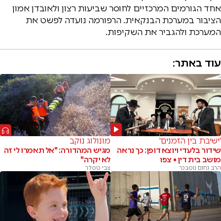
אחד הגורמים המרכזיים לחוסר שביעות רצון ולאובדן אמון
הציבור במערכת הבנקאית. הרפורמה נועדה לפשט את
המערכת ולהגביר את השקיפות.
עוד באתר:
'ישיבת בין הזמנים'
מונולוג נוקב
שידור בלעדי ויוצא דופן: כך נראה
מגיש המהדורה: "אל תאמרו לי זה
מושב בית דין • צפו
לא יקרה"
הרב נחום נוסבכר
צבי טסלר