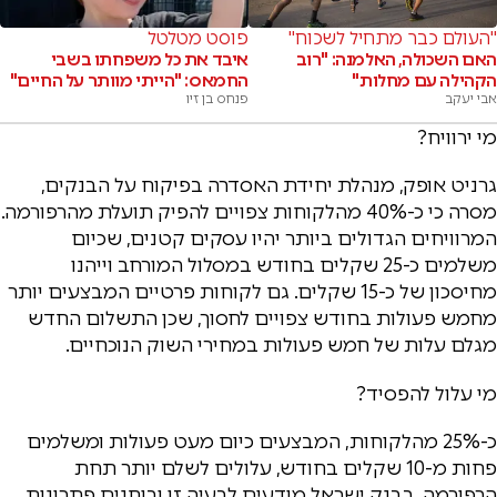
"העולם כבר מתחיל לשכוח"
פוסט מטלטל
האם השכולה, האלמנה: "רוב
איבד את כל משפחתו בשבי
הקהילה עם מחלות"
החמאס: "הייתי מוותר על החיים"
אבי יעקב
פנחס בן זיו
מי ירוויח?
גרניט אופק, מנהלת יחידת האסדרה בפיקוח על הבנקים,
מסרה כי כ-40% מהלקוחות צפויים להפיק תועלת מהרפורמה.
המרוויחים הגדולים ביותר יהיו עסקים קטנים, שכיום
משלמים כ-25 שקלים בחודש במסלול המורחב וייהנו
מחיסכון של כ-15 שקלים. גם לקוחות פרטיים המבצעים יותר
מחמש פעולות בחודש צפויים לחסוך, שכן התשלום החדש
מגלם עלות של חמש פעולות במחירי השוק הנוכחיים.
מי עלול להפסיד?
כ-25% מהלקוחות, המבצעים כיום מעט פעולות ומשלמים
פחות מ-10 שקלים בחודש, עלולים לשלם יותר תחת
הרפורמה. בבנק ישראל מודעים לבעיה זו ובוחנים פתרונות