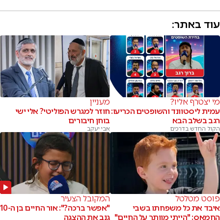
עוד באתר:
מי יצטרף אליו?
מעניין
עמית ליסטוונד והשופטים הכריעו:
חוזר למגרש הפוליטי? אלי ישי
רגב בשלב הבא
בוחן חיבורים
הקול החדש בדרכים
אבי יעקב
פוסט מטלטל
המקובל הצעיר
איבד את כל משפחתו בשבי
"אפשר ברכה?": אור החיים בן ה-10
החמאס: "הייתי מוותר על החיים"
גנב את ההצגה