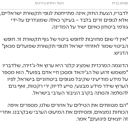
פנחס בן זיו
הקול החדש בדרכים
לדבריו, הצעת החוק אינה מתייחסת לגופי תקשורת ישראליים,
אלא לגופים זרים בלבד – בעיקר כאלה שמוגדרים על-ידי
גורמי ביטחון כאיום ישיר על המדינה.
"אין לי שום מחויבות לחופש ביטוי של גוף תקשורת זר. חופש
הביטוי שמור לאזרחי ישראל ולגופי תקשורת שפועלים מכאן,"
הדגיש.
הדוגמה המרכזית שמציג קלנר היא ערוץ אל-ג'זירה, שלדבריו
"משמש זרוע של הג'יהאד ומסכן חיי אדם בפועל". הוא מספר
על מידע מודיעיני שקיבל מגופים ביטחוניים בישראל, לפיו
הערוץ שידר מידע מבצעי, סייע לדיוק ירי רקטות, ואף גרם
להסלמה והסתה בקרב הציבור הערבי בישראל.
"הם מטווחים את הטילים על אזורים שלנו, מספרים איפה
הכוחות נמצאים, ומסיתים את המיעוט הערבי שבקרבנו. אחרי
זה יוצאים פיגועים," אמר.