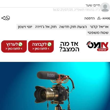
חיים שער
כ"ה בתמוז תשפ"ה, 21/07/25 16:32
א+
א-
הדפסה
אריאל קלנר
הצעת חוק חדשה
חוק אל ג'זירה
יוסי ויצמן
שטח משפטי