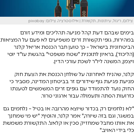
צילום, ריגול, עיתונות, תקשורת | אילוסטרציה. צילום: pixabay
בימים שבהם דעת קהל מניעה תהליכים ומידע זורם
במהירות, גופי תקשורת זרים משפיעים לא פעם על המציאות
הביטחונית בישראל – כך טוען חבר הכנסת אריאל קלנר
(הליכוד), בראיון לתוכנית "שטח משפטי" בהגשת עו"ד יוסי
ויצמן, המשנה ליו"ר לשכת עורכי הדין.
קלנר, שהניח לאחרונה על שולחן הכנסת את הצעת חוק
מניעת פגיעת גוף שידורים זר בביטחון המדינה, מסביר כי
החוק נועד להתמודד עם גופים זרים המשמשים לטענתו
כזרועות הסתה ותעמולה עבור ארגוני טרור.
"לא נלחמים רק בכדור שיוצא מהרובה או בטיל – נלחמים גם
במשגר, וגם בזה שיורה," אמר קלנר, והוסיף: "יש מי שמחנך
את אותו מחבל שמחזיק סכין או קלאצ'. התקשורת משמשת
כלי בידי האויב."