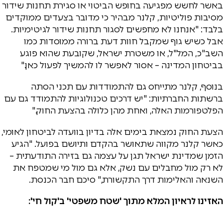
באשר לחשש מפגיעה בחופש הביטוי או סגירת תחנות שידור
מסיבות פוליטיות, קלנר מבהיר כי מדובר בצעדים ממוקדים
בלבד: "אנחנו לא מחפשים לסגור תחנות שידור לגיטימיות.
אבל כשיש גוף שמקבל חוות דעת ברורה ממוסדות כמו
השב"כ, המל"ל, או משטרת ישראל, שקובעת שהוא פוגע
בביטחון המדינה – אסור לאפשר לו להמשיך לפעול כאן."
בנוסף, קלנר מתייחס גם להתמודדות עם תכני הסתה
ברשתות החברתיות: "יש דרכים טכנולוגיות להתמודד גם עם
הפלטפורמות האלה, ואחת מהן כלולה בהצעת החוק."
הצעת החוק נמצאת בימים אלה בדיון בוועדה לביטחון לאומי,
כאשר קלנר מקווה שתאושר בהקדם ותיושם בפועל. "הגיע
הזמן שמדינת ישראל תגן על עצמה גם בזירה התודעתית –
לא רק מול מחבלים עם נשק, אלא גם מול מי שמטפח את
השנאה והאלימות דרך התקשורת," סיכם חבר הכנסת.
האזינו לראיון המלא מתוך 'שטח משפטי' ב'קול חי':