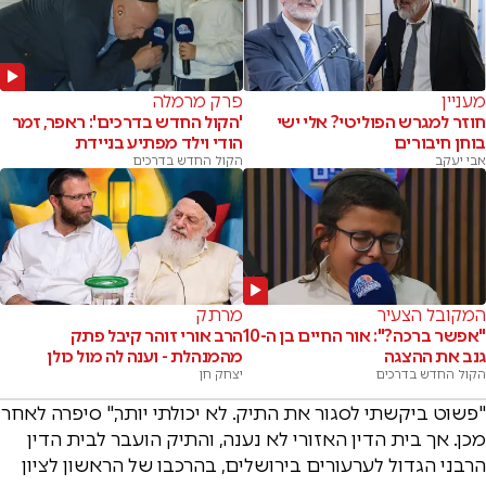
מעניין
פרק מרמלה
חוזר למגרש הפוליטי? אלי ישי
'הקול החדש בדרכים': ראפר, זמר
בוחן חיבורים
הודי וילד מפתיע בניידת
אבי יעקב
הקול החדש בדרכים
המקובל הצעיר
מרתק
"אפשר ברכה?": אור החיים בן ה-10
הרב אורי זוהר קיבל פתק
גנב את ההצגה
מהמנהלת - וענה לה מול כולן
הקול החדש בדרכים
יצחק חן
"פשוט ביקשתי לסגור את התיק. לא יכולתי יותר," סיפרה לאחר
מכן. אך בית הדין האזורי לא נענה, והתיק הועבר לבית הדין
הרבני הגדול לערעורים בירושלים, בהרכבו של הראשון לציון