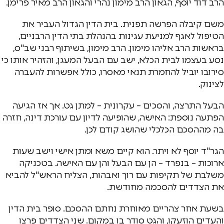
הרב דוד יוסף, הגאון הרב מימון נהרי והגאון הרב מאיר פרימן.
משם קיבלה הפרשה תפנית. בית הדין הגדול העביר את
הטיפול לאגף למניעת עגינות בהנהלת בתי הדין הרבניים,
בראשות הרב אליהו מימון. הרב מימון, בשיתוף רבני שב"ס,
נסע בעצמו לבית הכלא, ישב עם הבעל המעגן, והזהיר אותו כי
סירובו יוביל להחמרת תנאי מאסרו, כולל אפשרות להעברה
לצינוק.
הבעל התרצה, והסכים – עקרונית – למתן גט. אך אז הגיעה
הפתעה נוספת: האישה, שהופיעה לדיון עם עורכת דינה, חזרה
בה מההסכם הכלכלי שהושג קודם לכן.
הגר"ד יוסף לא ויתר. הוא קיים משא ומתן אישי וישב שעות
ארוכות – בנפרד – הן עם הבעל והן עם האישה. בטכניקה
משלבת של תקיפות עם רוך ואבהות, הצליח הראש"ל להביא
את הצדדים להסכמה מחודשת.
בשעת אחר צהריים מאוחרת נחתם ההסכם. סופר בית הדין
והעדים הוזעקו, והגט סודר בו במקום. שני הצדדים פרצו