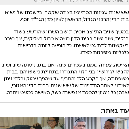
הראשל"צ הגאון הרב דוד יוסף | צילום: יוסי אלוני, פלאש 90
שש שנות עגינות הסתיימו בצורה שקטה, בלשכתו של נשיא
בית הדין הרבני הגדול, הראשון לציון מרן הגר"ד יוסף.
במשך שנים התייצב אסיר, תושב השרון שהורשע בשוד
בנקים, שוב ושוב בבית הדין כשהוא כבול באזיקים, אך סירב
בעקשנות לתת גט לאשתו. כל הופעה לוותה בדרישות
כלכליות מופרזות מצדו.
האישה, צעירה ממנו בעשרים שנה ואם בתו, ניסתה שוב ושוב
להביא לגירושין. בני הזוג התגוררו בתחילת נישואיהם בבית
משפחתה, אך הקרע הלך והחריף עד שהפך עמוק ובלתי ניתן
לאיחוי. לאחר התדיינות של שש שנים בבית הדין האזורי,
שבהן כל ניסיון להסכם או פשרה כשל, האישה כמעט ויתרה.
עוד באתר: