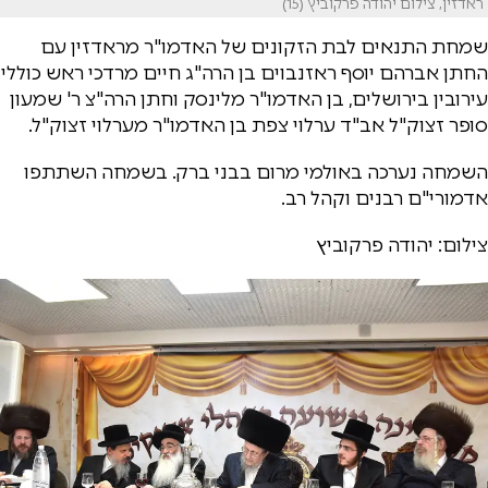
ראדזין, צילום יהודה פרקוביץ (15)
שמחת התנאים לבת הזקונים של האדמו"ר מראדזין עם
החתן אברהם יוסף ראזנבוים בן הרה"ג חיים מרדכי ראש כוללי
עירובין בירושלים, בן האדמו"ר מלינסק וחתן הרה"צ ר' שמעון
סופר זצוק"ל אב"ד ערלוי צפת בן האדמו"ר מערלוי זצוק"ל.
השמחה נערכה באולמי מרום בבני ברק. בשמחה השתתפו
אדמורי"ם רבנים וקהל רב.
צילום: יהודה פרקוביץ