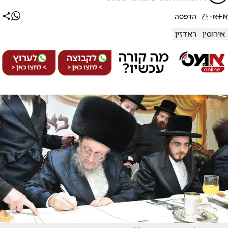
א+
א-
הדפסה
אירוסין
ראדזין