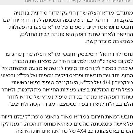
זירת טביעה בחוף. אילוסטרציה | צילום: דוברות מד"א־הצלה שרון
מתנדבי מד"א־הצלה שרון הוזעקו לחוף סירונית בנתניה
בעקבות דיווח על גברת שטבעה ונמשתה לקו החוף. יחד עם
חובשים ופראמדיקים נוספים של מד"א ביצעו בה פעולות
החייאה ולאחר שחזר דופק היא פונתה לבית החולים,
כשמצבה מוגדר קשה.
נחמן לוי ויחיאל ירוסלבסקי חובשי מד"א־הצלה שרון שהגיעו
למקום סיפרו: "הגענו למקום האירוע, מצאנו את הגברת
שוכבת בסמוך לקו המים. סיפרו לנו שהיא טבעה ונמשתה אל
החוף. יחד עם חובשים ופראמדיקים נוספים של מד"א ובסיוע
טרקטורון 4/4 של מד"א, הענקנו לה טיפול רפואי ראשוני
מציל חיים הכוללות ביצוע פעולות החייאה מתקדמות, ולאחר
שחזר דופק היא פונתה בנידת טיפול נמרץ של מד"א לחדר
הלם בביה"ח לניאדו בעיר כשמצבה מוגדר קשה ולא יציב".
חובש רפואת חירום במד"א מאור בראנץ, סיפר: "קיבלנו דיווח
על אישה שנמשתה מהמים כשהיא מחוסרת הכרה. הגענו לקו
המים באמצעות רכב 4X4 של מד"א. ראינו את האישה