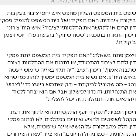
השופט יצחק עמית | צילום: יונתן זינדל, פלאש 90
שופט בית המשפט העליון מחפש איש יחסי ציבור בעקבות
ביקורת ציבורית. האם תפקידו של בית המשפט להנפיק פסקי
דין קרים או לתקשר את החלטותיו לציבור? איש היח"צ רוני
רימון התארח בתוכנית 'שטח שיווקי' בהגשת עו"ד יוסי ויצמן
ב'קול חי'.
ויצמן פתח בשאלה: "האם תפקיד בית המשפט לתת פסקי
דין ולתת לציבור להתמודד, או לתרגם את ההחלטות בצורה
שתבנה אמון?" רימון השיב: "זה תלוי באיזה שימוש ייעשה
באיש היח"צ. אם נשיא בית המשפט ימשיך לנהוג כפי שהוא
נהג – מה שהוביל לביקורת – ורק ישתמש ביועץ כדי 'לצבוע'
את התנהלותו, זה נדון לכישלון. אבל אם הוא יבחר ללמוד
ולהתאים את התנהלותו, זה יכול להצליח."
רימון הסביר: "תפקיד יועץ התקשורת הוא לתווך את דעת
הקהל לשופטים ולהציע שינויים במהלכים, לא לכתוב פסקי
דין. חלק מהביקורת על הנשיא אינה שיפוטית, אלא
התנהלותית – כמו ניהול הדיונים." הוא ציין: "מאז השידורים