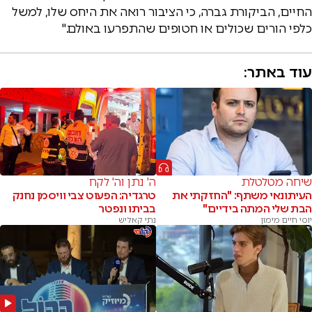
החיים, הביקורת גברה, כי הציבור רואה את היחס שלו, למשל
כלפי הורים שכולים או חטופים שהתפרעו באולם."
עוד באתר:
שיחה מטלטלת
ה' נתן וה' לקח
העיתונאי משתף: "החזקתי את
טרגדיה: הפעוט צבי וויסמן נחנק
הבת שלי המתה בידיים"
בביתו ונפטר
יוסי חיים מימון
נתי קאליש