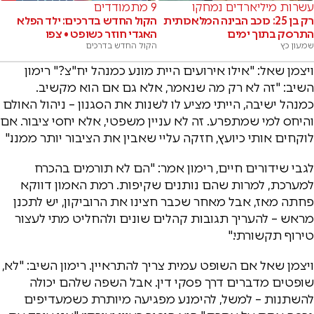
עשרות מיליארדים נמחקו
9 מתמודדים
רק בן 25: כוכב הבינה המלאכותית
הקול החדש בדרכים: ילד הפלא
התרסק בתוך ימים
האגדי חוזר כשופט • צפו
שמעון כץ
הקול החדש בדרכים
ויצמן שאל: "אילו אירועים היית מונע כמנהל יח"צ?" רימון
השיב: "זה לא רק מה שנאמר, אלא גם אם הוא מקשיב.
כמנהל ישיבה, הייתי מציע לו לשנות את הסגנון – ניהול האולם
והיחס למי שמתפרע. זה לא עניין משפטי, אלא יחסי ציבור. אם
לוקחים אותי כיועץ, חזקה עליי שאבין את הציבור יותר ממנו."
לגבי שידורים חיים, רימון אמר: "הם לא תורמים בהכרח
למערכת, למרות שהם נותנים שקיפות. רמת האמון דווקא
פחתה מאז, אבל מאחר שכבר חצינו את הרוביקון, יש לתכנן
מראש – להעריך תגובות קהלים שונים ולהחליט מתי לעצור
טירוף תקשורתי."
ויצמן שאל אם השופט עמית צריך להתראיין. רימון השיב: "לא,
שופטים מדברים דרך פסקי דין. אבל השפה שלהם יכולה
להשתנות – למשל, להימנע מפגיעה מיותרת כשמעדיפים