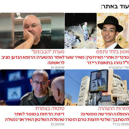
עוד באתר:
אסון בלתי נתפס
סערת "הבבונים"
טרגדיה אחרי האירוסין: מאיר שער
לאחר ההשעיה: הרופא הגזען מגיב
ז"ל נהרג בתאונת רייזר
לראשונה
אלי יעקובוביץ
שמעון כץ
למרות ההצהרה
טלטלה בצמרת
המפלגה החדשה ממשיכה
דיווח: הדחות במוסד לאחר
להסתבך: שלטי חוצות טרם הוסרו
שהפלת השלטון האיראני נכשלה
פנחס בן זיו
שמעון כץ