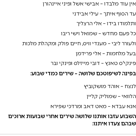
אין עוד מלבדו – אבישי אשל ופיני איינהורן
עד הסוף איתך – עילי אבידני
ותלמודו בידו – אלי הרצליך
כל פעם מחדש – שמואל וישי ריבו
ולעורר ליבי – מענדי וויס, חיים פולק ומקהלת מלכות
בעל מלחמות – אלי פרידמן
פינקי'ס טאנץ – דובי מייזלס ופינקי ובר
בפינה לשיפוטכם שלושה – שירים כמדי שבוע:
לנצח – אוהד מושקוביץ
הלוואי – שמוליק קליין
אנא עבדא – מאט דאב ומרדכי שפירא
השבוע עזבו אותנו שלושה שירים אחרי שבועות ארוכים
שבהם צעדו איתנו: