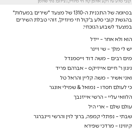
קובי סלע על רקע אולפן קול חי מיוזיק | צילום: נתי שולמן
בסיומה של התכנית ה-1310 של מצעד "שירים במעלות"
בהגשת קובי סלע ב'קול חי מיוזיק', זוהי טבלת השירים
במצעד לשבוע הנוכחי:
הוא ולא אחר – יידל
יש לי מלך – שי ויינר
מים רבים – משה דוד וייסמנדל
ניגון ר' חיים אייזיקס – אברהם פריד
ואני אשיר – משה קליין והראל טל
כי לעולם חסדו – נמואל & שמילי אונגר
הלוואי עליי – הרשי אייזנבך
עולם שלם – ארי היל
שבתי – נפתלי קמפה, ברוך לוין והרשי ויינברגר
קיווינו – מרדכי שפירא