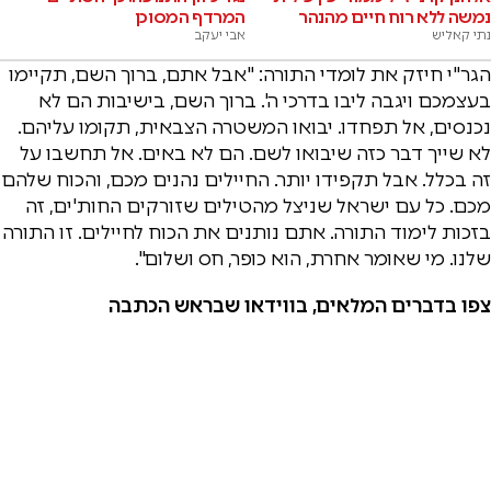
נמשה ללא רוח חיים מהנהר
המרדף המסוכן
נתי קאליש
אבי יעקב
הגר"י חיזק את לומדי התורה: "אבל אתם, ברוך השם, תקיימו
בעצמכם ויגבה ליבו בדרכי ה'. ברוך השם, בישיבות הם לא
נכנסים, אל תפחדו. יבואו המשטרה הצבאית, תקומו עליהם.
לא שייך דבר כזה שיבואו לשם. הם לא באים. אל תחשבו על
זה בכלל. אבל תקפידו יותר. החיילים נהנים מכם, והכוח שלהם
מכם. כל עם ישראל שניצל מהטילים שזורקים החות'ים, זה
בזכות לימוד התורה. אתם נותנים את הכוח לחיילים. זו התורה
שלנו. מי שאומר אחרת, הוא כופר, חס ושלום".
צפו בדברים המלאים, בווידאו שבראש הכתבה