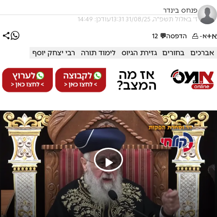
פנחס בינדר
ז' באלול תשפ"ה, 31/08/25 13:31
עודכן: 14:49
א+
א-
הדפסה
💬
12
אברכים
בחורים
גזירת הגיוס
לימוד תורה
רבי יצחק יוסף