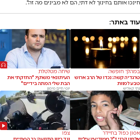
חינכו אותם בחינוך לא דתי, הם לא מבינים מה זה".
עוד באתר:
במהלך חופשה
שיחה מטלטלת
טרגדיה קשה: נכדו של הרב ארוש
העיתונאי משתף: "החזקתי את
טבע למוות
הבת שלי המתה בידיים"
נתי קאליש
יוסי חיים מימון
אסון כפול בחיידר
צפו
אלחנן קרני ז"ל ממודיעין עילית
נגד כיוון התנועה: כך הסתיים