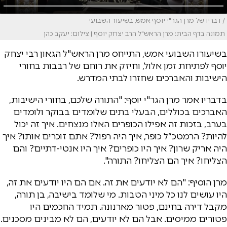
/ דבריו של מרן הגר"י יוסף אמש, בשיעור השבועי
תמונה בדף הבית: מרן הראש"ל הרב יצחק יוסף | צילום: יעקב כהן
בשיעורו השבועי אמש, התייחס מרן הראש"ל הגאון רבי יצחק
יוסף לפתיחת זמן אלול, וחיזק את רוחם של רבבות בחורי
הישיבות והאברכים שחזרו לבתי המדרש.
בדבריו אמר מרן הגר"י יוסף: "התורה שלכם, בחורי הישיבות,
האברכים בכוללים, הבעלי בתים שלומדים בבוקר ולומדים
בערב, בזכות זה אפילו הכופרים האלו מנצחים. איך זה יכול
להיות? הרמטכ״ל כופר, איך היה רפול? אתם זוכרים אותו? איך
היה אריק שרון? איך היו כופרים? איך היו אנטי-דתיים? והם
הצליחו? איך הם הצליחו? התורה".
מרן הוסיף: "הם לא יודעים את זה. אם הם היו יודעים את זה,
היו עושים לנו כל מיני הטבות. מי שלומד בישיבה, בן תורה,
מקבל דירה בחינם, פטור מארנונה. תמיד החכמים היו
פטורים ממיסים. אבל הם לא יודעים, הם לא מבינים מסכנים.