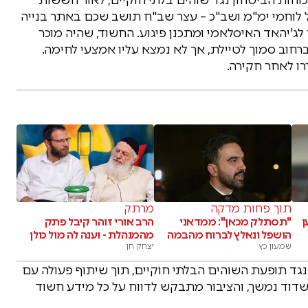
לל לוחמי ימ"מ ושב"כ – עצר שב"ח תושב שכם באתר בנייה
 לג'יהאד האיסלאמי ומתכנן פיגוע. החשוד, שהיה מוכר
חוב סמוך לטיילת, אך לא נמצא עליו אמצעי לחימה.
ו לאחר חקירה.
תוך פחות מדקה
מרתק
ן
"תסתלק מכאן": ממדאני
הרב אורי זוהר קיבל פתק
הושפל ונאלץ לברוח מהבמה
מהמנהלת - וענה לה מול כולן
שמעון כץ
יצחק חן
ד תופעת השוהים הבלתי חוקיים, תוך שיתוף פעולה עם
שדוד נמשך, והציבור מתבקש לדווח על כל מידע חשוד