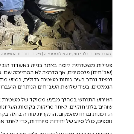
מעצר שוהים בלתי חוקיים, אילוסטרציה | צילום: דוברות המשטרה
פעילות משטרתית יזומה באתר בנייה באשדוד הוביל
(שב"חים) פלסטינים, אך הדרמה לא הסתיימה שם: 
למצוד נרחב בעיר. כוחות משטרה גדולים, בסיוע מת
הנמלטים, בעוד שלושת השב"חים הנותרים הועברו ל
האירוע התרחש במהלך מבצע ממוקד של משטרת אשדו
שוהים בלתי חוקיים. לאחר סריקות בקומות העליונו
הזדמנות וברחו מהמקום. התקרית עוררה בהלה בק
נוספים, כולל סיוע של יחידות מיוחדות, כדי לאתר א
המבצע באשדוד מגיע על רקע פעילות מוגברת של כו