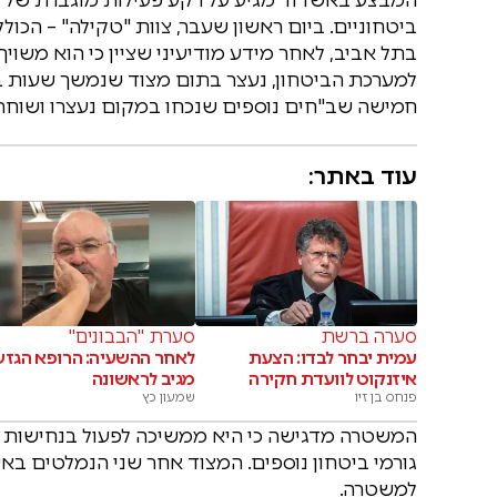
ביטחוניים. ביום ראשון שעבר, צוות "טקילה" – הכו
בתל אביב, לאחר מידע מודיעיני שציין כי הוא משויך
למערכת הביטחון, נעצר בתום מצוד שנמשך שעות בר
חמישה שב"חים נוספים שנכחו במקום נעצרו ושוחרר
עוד באתר:
סערה ברשת
סערת "הבבונים"
עמית יבחר לבדו: הצעת
לאחר ההשעיה: הרופא הגזע
איזנקוט לוועדת חקירה
מגיב לראשונה
פנחס בן זיו
שמעון כץ
המשטרה מדגישה כי היא ממשיכה לפעול בנחישות נג
גורמי ביטחון נוספים. המצוד אחר שני הנמלטים בא
למשטרה.