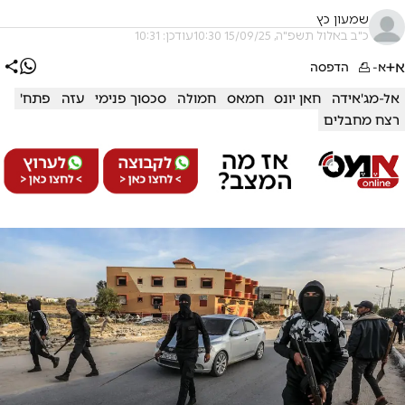
שמעון כץ
כ"ב באלול תשפ"ה, 15/09/25 10:30
עודכן: 10:31
א+
א-
הדפסה
אל-מג'אידה
חאן יונס
חמאס
חמולה
סכסוך פנימי
עזה
פתח'
רצח מחבלים