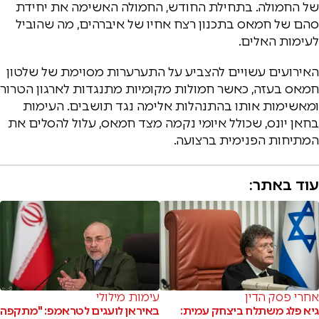
של החמולה. בתחילת החודש, החמולה האשימה את יחידת
סהם של חמאס בתכנון רצח אחיו של איברהים, מה שהוביל
לעימות האלים.
האירועים עשויים להצביע על התערערות מסוימת של שלטון
חמאס בעזה, כאשר חמולות מקומיות מתנגדות לארגון הטרור
ומאשימות אותו בהתנהלות אלימה נגד תושבים. העימות
בחאן יונס, שכולל איומי נקמה מצד חמאס, עלול להסלים את
המתיחות הפנימית ברצועה.
עוד באתר:
אחרי פסק הדין
עימות מילולי
גיא פלג משתלח ביצחק עמית:
באיראן לועגים לטראמפ: "מתקפה