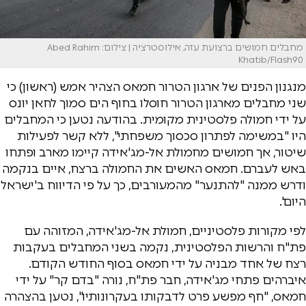
מחבלים חמושים ברצועת עזה, אילוסטרציה | צילום: Abed Rahim
Khatib/Flash90
מנגנון הפנים של ארגון הטרור חמאס הצהיר אמש (ראשון) כי
שני מחבלים מארגון הטרור חוסלו בחוף הים סמוך לחאן יונס
על ידי חמולה פלסטינית מקומית. בהודעה נטען כי המחבלים
היו "במשימה לפתרון סכסוך משפחתי", ללא קשר לפעילות
שיטור, אך חמושים מחמולת אל-מג'אידה קיימו מארב ופתחו
באש לעברם. חמאס האשים את החמולה ברצח, איים בנקמה
ודרש ממנה "להתנער" מהמעורבים, כך על פי הדיווח ב'ישראל
היום'.
לפי מקורות פלסטיניים, חמולת אל-מג'אידה, המזוהה עם
פת"ח והרשות הפלסטינית, נקמה בשני המחבלים בעקבות
רצח של אחד מבניה על ידי חמאס בסוף החודש הקודם.
איברהים פתחי מג'אידה, חבר פת"ח, נורה "בדם קר" על ידי
חמאס, "חף מפשע פרט לדבקותו בעקרונותיו", נטען בהצהרה