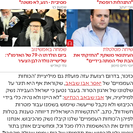
"התנהלות רופסת"
מסיבית - רגע, לא משנה"
אבי יעקב
שמעון כץ
שיחה מטלטלת
שמחה באמשינוב
העיתונאי משתף: "החזקתי את
ביום הולדתו ה-79 של האדמו"ר:
הבת שלי המתה בידיים"
שלישייה נולדה לבן הצעיר
יוסי חיים מימון
נתי קאליש
כזכור, בדרום רצועת עזה פועלת גם מיליציית 'הכוחות
העממיים' של
יאסר אבו שבאב
, שקוראת אף היא תיגר על
שלטונו של ארגון הטרור. בעבר נטען כי ישראל העבירה נשק
למיליציה, אך
אבו שבאב הכחיש
: "לא היינו ולא נהיה כלי בידי
הכיבוש ולא נקבל שייעשה שימוש בשמנו עבור מטרות
חשודות", כתב. "התקשורת הישראלית דיווחה טענות בטלות
לפיהן ה'כוחות העממיים' שלנו קיבלו נשק מהכיבוש. אנחנו
דוחים את ההאשמות הללו מכל וכל, ומחשיבים אותן בתור
ניסיון גלוי להכפיש את תדמיתו של כוח עממי שנולד מהסבל".