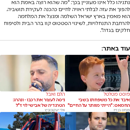
נתניהו כלל אינו מעוניין בכך: "מה שהוא רוצה באמת הוא
להפוך את עזה לבלתי ראויה לחיים כהכנה לעקירת תושביה.
הוא מאמין בארץ ישראל השלמה ומנצל את המלחמה
להרחבת התנחלויות, לשינוי הסטטוס קוו בהר הבית ולסיפוח
חלקים בגדה".
עוד באתר:
פוסט מטלטל
הלם ואבל
איבד את כל משפחתו בשבי
ניסה לעצור את רכבו - ונהרג:
החמאס: "הייתי מוותר על החיים"
הטרגדיה של אבישי לוי ז"ל
פנחס בן זיו
אלי יעקובוביץ