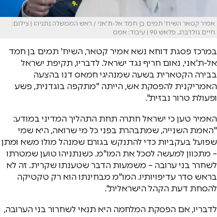
אמיר קטאר השיח' תמים בן חמד אל-ת'אני / ראש הממשלה נתניהו | צילום:
חיים גולדברג, פלאש 90 | עיבוד: אמס
במרכז פסגת דוחא נשא אמיר קטאר, השיח' תמים בן חמד
אל-ת'אני, נאום חריף נגד ישראל. לדבריו, תקיפת ישראל
בבירה הקטארית בשעה שמנהיגי חמאס דנו בהצעה
האמריקנית להפסקת אש, הייתה "מתקפה בוגדנית, פשע
ופעולת טרור נבזית".
האמיר טען כי ישראל חתרה תחת התהליך המדיני במודע:
"האמת השנייה, שמתבהרת בפני כל מי שרואה, היא שמי
שפועל בעקביות כדי להתנקש בגורם שמנהל מולו משא ומתן
– מתכוון למעשה לסכל את המו"מ. כשנתניהו טוען שמטרתו
לשחרר בני ערובה – משמעות הדבר שטענתו שקרית. זה לא
בראש סדר עדיפויותיו. המו"מ מבחינתו הוא רק טקטיקה
להסחת דעת הקהל הישראלית".
לדבריו, אם הפסקת המלחמה היא תנאי לשחרור בני הערובה,