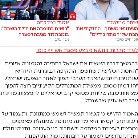
שיחה מטלטלת
אלעד כמרקחה
העיתונאי משתף: "החזקתי את
"רואים בחומרה את חילול השבת":
הבת שלי המתה בידיים"
בומבה לנד מגיבה לסערה
יוסי חיים מימון
אבי יעקב
לעוד כתבות בנושא מבצע פסגת אש >> כנסו
בהמשך דבריו האשים את ישראל בחתירה להגמוניה אזורית:
"האמת השלישית שחשפה התקיפה הבוגדנית הזו היא
שנתניהו חולם שהאזור הערבי יהפוך לאזור השפעה ישראלי.
זהו דמיון מסוכן. ממשלת המתנחלים הקיצוניים רוצה להפוך
מציאות שבה שליחת מטוסי קרב ישראליים להפצצות מדינות
ערב היא עניין שבשגרה".
האמיר הדגיש כי קטאר תמשיך לשמש כמתווכת, ותעמוד על
ריבונותה: "קטאר היא מדינה מתווכת שמנהלת מאמצים
נמרצים לעצירת המלחמה ולשחרור בני הערובה. נתניהו חולם,
ואנחנו נחושים לשמור על ריבונותנו מול התוקפנות