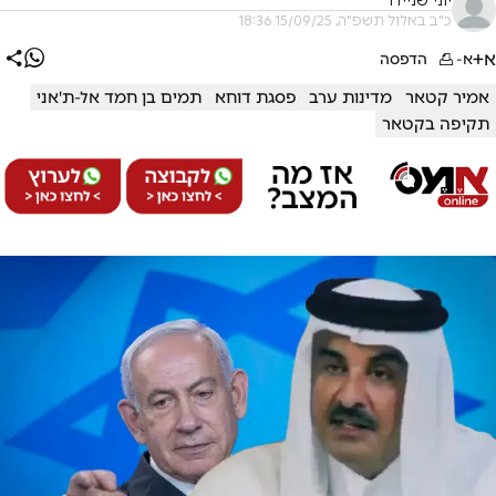
יוני שניידר
כ"ב באלול תשפ"ה, 15/09/25 18:36
א+
א-
הדפסה
אמיר קטאר
מדינות ערב
פסגת דוחא
תמים בן חמד אל-ת'אני
תקיפה בקטאר