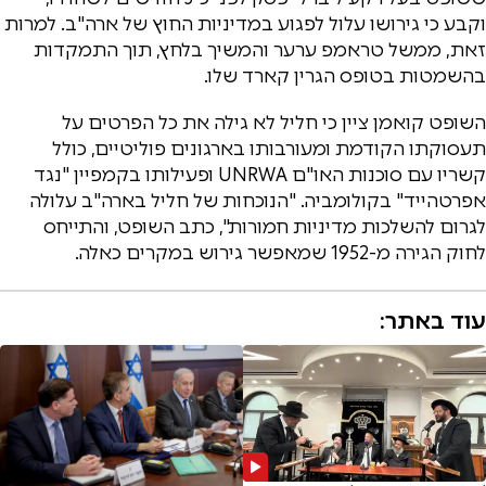
וקבע כי גירושו עלול לפגוע במדיניות החוץ של ארה"ב. למרות
זאת, ממשל טראמפ ערער והמשיך בלחץ, תוך התמקדות
בהשמטות בטופס הגרין קארד שלו.
השופט קואמן ציין כי חליל לא גילה את כל הפרטים על
תעסוקתו הקודמת ומעורבותו בארגונים פוליטיים, כולל
קשריו עם סוכנות האו"ם UNRWA ופעילותו בקמפיין "נגד
אפרטהייד" בקולומביה. "הנוכחות של חליל בארה"ב עלולה
לגרום להשלכות מדיניות חמורות", כתב השופט, והתייחס
לחוק הגירה מ-1952 שמאפשר גירוש במקרים כאלה.
עוד באתר: