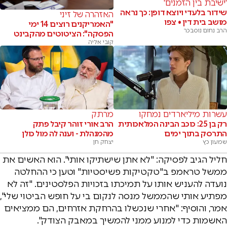
'ישיבת בין הזמנים'
שידור בלעדי ויוצא דופן: כך נראה
האזהרה של זיני
מושב בית דין • צפו
"האמריקנים רוצים 14 ימי
הרב נחום נוסבכר
הפסקה": הציטוטים מהקבינט
קובי אליה
עשרות מיליארדים נמחקו
מרתק
רק בן 25: כוכב הבינה המלאכותית
הרב אורי זוהר קיבל פתק
התרסק בתוך ימים
מהמנהלת - וענה לה מול כולן
שמעון כץ
יצחק חן
חליל הגיב לפסיקה: "לא אתן שישתיקו אותי". הוא האשים את
ממשל טראמפ ב"טקטיקות פשיסטיות" וטען כי ההחלטה
נועדה להעניש אותו על תמיכתו בזכויות הפלסטינים. "זה לא
מפתיע אותי שהממשל מנסה לנקום בי על חופש הביטוי שלי",
אמר, והוסיף: "אחרי שנכשלו בהרחקת אזרחים, הם ממציאים
האשמות כדי למנוע ממני להמשיך במאבק הצודק".