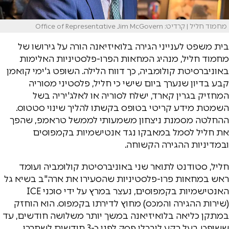
מחמוד חליל | קרדיט: Office of Representative Jim McGovern
בית משפט לענייני הגירה בלואיזיאנה הורה על גירושו של
מחמוד חליל, מנהיג המחאות הפרו-פלסטיניות האלימות
באוניברסיטת קולומביה, כך דווח הלילה. השופט ג'ימי קואמן
קבע בדיון שנערך ביום שישי כי חליל, פלסטיני מסוריה
המחזיק בגרין קארד, ישלח לסוריה או לאלג'יריה בשל
השמטת מידע קריטי בטופס בקשתו להליך שינוי סטטוס.
ההחלטה מסמנת ניצחון משמעותי לממשל טראמפ, שהפך
את חליל לסמל במאבקו נגד אנטישמיות בקמפוסים
ובמדיניות ההגירה הקשוחה.
חליל, סטודנט לתואר שני באוניברסיטת קולומביה ועומד
ראש במחאות פרו-פלסטיניות שהסעירו את ארה"ב בשיא גל
האנטישמיות בקמפוסים, נעצר במרץ על ידי סוכני ICE
(שירות ההגירה והמכס) מחוץ לדירתו בקמפוס. הוא הוחזק
במתקן כליאה בלואיזיאנה במשך יותר משלושה חודשים, עד
ששופט בעל רקע ליברלי פסק לפני כ-3 חודשים לשחררו,