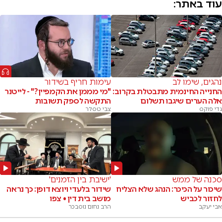
עוד באתר:
נהגים, שימו לב
עימות חריף בשידור
החנייה החינמית מתבטלת בקרוב:
"מי מממן את הקמפיין?" - לייטנר
אלה הערים שיגבו תשלום
התקשה לספק תשובות
גדי פוקס
צבי טסלר
סכנה של ממש
'ישיבת בין הזמנים'
שיכור על הכיכר: הנהג שלא הצליח
שידור בלעדי ויוצא דופן: כך נראה
לחזור לכביש
מושב בית דין • צפו
אבי יעקב
הרב נחום נוסבכר