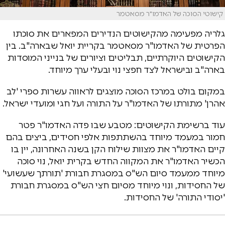
קישוטי הסוכה של האדמו"ר מסאטמר
גלריה מפעימה מהקישוטים הנדירים המפארים את סוכתו
הפרטית של האדמו"ר מסאטמר בקריית יואל שבארה"ב. בין
הקישוטים היוקרתיים, תבליטים וציורים של בנייני המוסדות
בארה"ב ובישראל לצד חפצי נוי ובעלי ערך מיוחד.
במקום בולט במרכז הסוכה מוצגים לראווה עשרות ספרי 'לב
אהרן' מתורתו של האדמו"ר על התורה ועל חגי ומועדי ישראל.
עוד ברשימת הקישוטים: מטבע שבו פדה האדמו"ר פטר
חמור במעמד מיוחד בהשתתפות אלפי חסידים, ביצים בהם
קיים האדמו"ר את מצוות שילוח הקן בשנה האחרונה, יין בו
הכשיר האדמו"ר את המקווה החדש בקרית יואל, נוי סוכה
מיוחד ממעמד סיום הש"ס במסגרת חבורת 'תורתך שעשועי'
של החסידות, ונוי מיוחד מסיום חצי הש"ס במסגרת חבורת
'יסודי התורה' של החסידות.