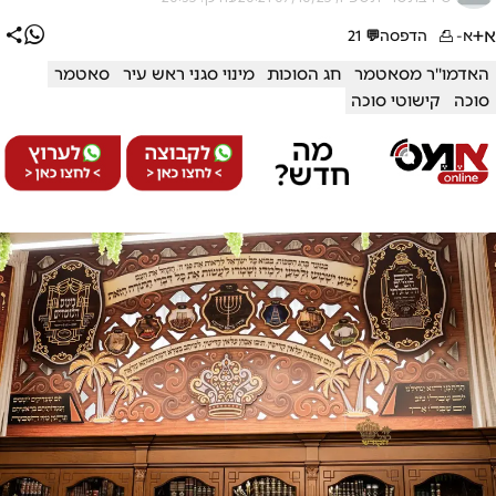
א+
א-
הדפסה
💬
21
האדמו''ר מסאטמר
חג הסוכות
מינוי סגני ראש עיר
סאטמר
סוכה
קישוטי סוכה