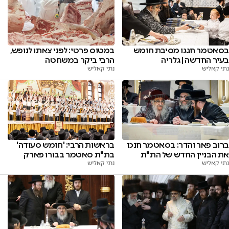
בסאטמר חגגו מסיבת חומש
במטוס פרטי: לפני צאתו לנופש,
בעיר החדשה | גלריה
הרבי ביקר במשחטה
נתי קאליש
נתי קאליש
ברוב פאר והדר: בסאטמר חנכו
בראשות הרבי: 'חומש סעודה'
את הבניין החדש של הת"ת
בת"ת סאטמר בבורו פארק
נתי קאליש
נתי קאליש