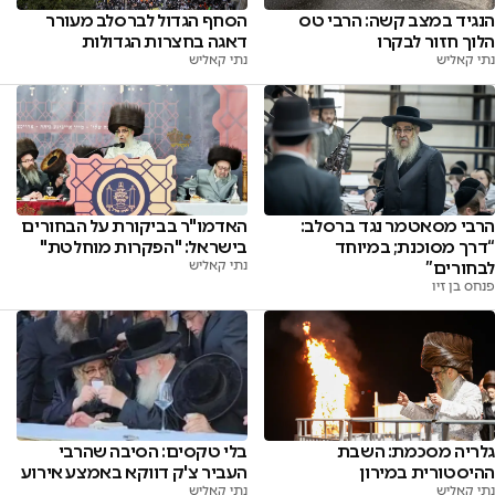
הנגיד במצב קשה: הרבי טס
הסחף הגדול לברסלב מעורר
הלוך חזור לבקרו
דאגה בחצרות הגדולות
נתי קאליש
נתי קאליש
הרבי מסאטמר נגד ברסלב:
האדמו"ר בביקורת על הבחורים
“דרך מסוכנת; במיוחד
בישראל: "הפקרות מוחלטת"
לבחורים”
נתי קאליש
פנחס בן זיו
בלי טקסים: הסיבה שהרבי
גלריה מסכמת: השבת
העביר צ'ק דווקא באמצע אירוע
ההיסטורית במירון
נתי קאליש
נתי קאליש