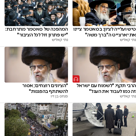
טיש ועלייה לציון: בסאטמר ציינו
המהפכה של סאטמר מתרחבת:
את יארצייט ה"ברך משה"
"יש פתרון זול לכל הציבור"
נתי קאליש
נתי קאליש
הרבי תקף: "לשמוח עם ישראל
"הציונים רוצחים; אסור
זה כמו לעבוד את העגל"
להשתתף בהפגנות"
נתי קאליש
פנחס בן זיו