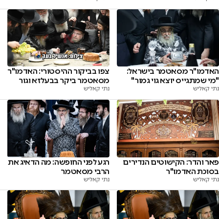
האדמו"ר מסאטמר בישראל:
צפו בביקור ההיסטורי: האדמו"ר
"מי שמתגייס יוצא גוי גמור"
מסאטמר ביקר בבעלזא וגור
נתי קאליש
נתי קאליש
פאר והדר: הקישוטים הנדירים
רגע לפני החופשה: מה הדאיג את
בסוכת האדמו"ר
הרבי מסאטמר
נתי קאליש
נתי קאליש