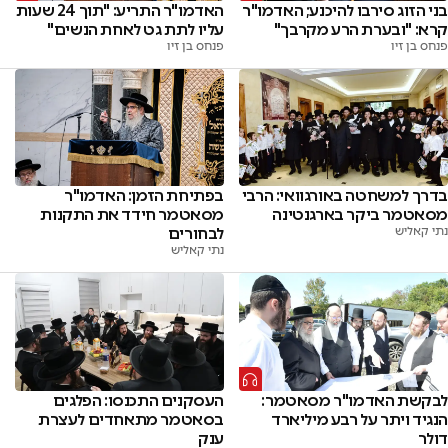
בני הזוג סירבו להיכנע; האדמו"ר
האדמו"ר התריע: "תוך 24 שעות
קרא: "ובערת הרע מקרבך"
עליו לתת גט לאחת הנשים"
פנחס בן זיו
פנחס בן זיו
בדרך למשחטה באורגוואי: הרבי
בפתיחת הזמן: האדמו"ר
מסאטמר ביקר בארגנטינה
מסאטמר חידד את התקנות
נתי קאליש
לבחורים
נתי קאליש
לבקשת האדמו"ר מסאטמר:
העסקנים התכנסו: הפלגים
הנגיד ויתר על רבע מיליארד
בסאטמר מתאחדים לעצרת
דולר
ענק