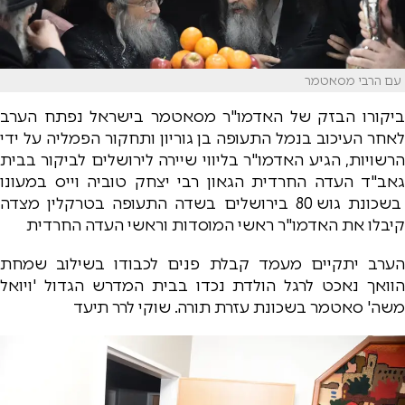
עם הרבי מסאטמר
ביקורו הבזק של האדמו"ר מסאטמר בישראל נפתח הערב
לאחר העיכוב בנמל התעופה בן גוריון ותחקור הפמליה על ידי
הרשויות, הגיע האדמו"ר בליווי שיירה לירושלים לביקור בבית
גאב"ד העדה החרדית הגאון רבי יצחק טוביה וייס במעונו
בשכונת גוש 80 בירושלים בשדה התעופה בטרקלין מצדה
קיבלו את האדמו"ר ראשי המוסדות וראשי העדה החרדית
הערב יתקיים מעמד קבלת פנים לכבודו בשילוב שמחת
הוואך נאכט לרגל הולדת נכדו בבית המדרש הגדול 'ויואל
משה' סאטמר בשכונת עזרת תורה. שוקי לרר תיעד