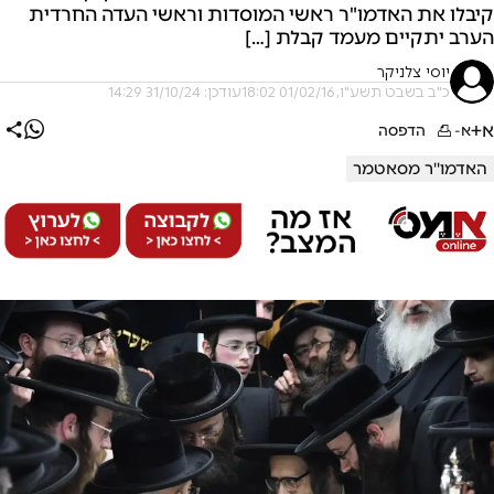
קיבלו את האדמו"ר ראשי המוסדות וראשי העדה החרדית
הערב יתקיים מעמד קבלת […]
יוסי צלניקר
כ"ב בשבט תשע"ו, 01/02/16 18:02
עודכן: 31/10/24 14:29
א+
א-
הדפסה
האדמו''ר מסאטמר