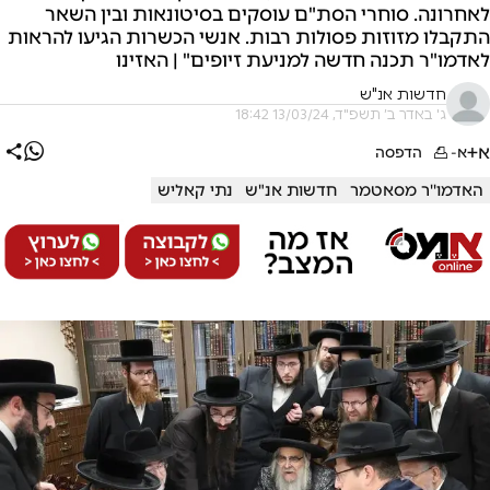
לאחרונה. סוחרי הסת"ם עוסקים בסיטונאות ובין השאר
התקבלו מזוזות פסולות רבות. אנשי הכשרות הגיעו להראות
לאדמו"ר תכנה חדשה למניעת זיופים" | האזינו
חדשות אנ"ש
ג' באדר ב׳ תשפ"ד, 13/03/24 18:42
א+
א-
הדפסה
האדמו''ר מסאטמר
חדשות אנ"ש
נתי קאליש