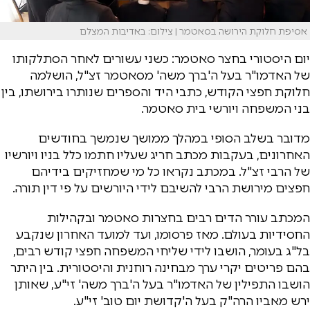
אסיפת חלוקת הירושה בסאטמר | צילום: באדיבות המצלם
יום היסטורי בחצר סאטמר: כשני עשורים לאחר הסתלקותו
של האדמו"ר בעל ה'ברך משה' מסאטמר זצ"ל, הושלמה
חלוקת חפצי הקודש, כתבי היד והספרים שנותרו בירושתו, בין
בני המשפחה ויורשי בית סאטמר.
מדובר בשלב הסופי במהלך ממושך שנמשך בחודשים
האחרונים, בעקבות מכתב חריג שעליו חתמו כלל בניו ויורשיו
של הרבי זצ"ל. במכתב נקראו כל מי שמחזיקים בידיהם
חפצים מירושת הרבי להשיבם לידי היורשים על פי דין תורה.
המכתב עורר הדים רבים בחצרות סאטמר ובקהילות
החסידיות בעולם. מאז פרסומו, ועד למועד האחרון שנקבע
בל"ג בעומר, הושבו לידי שליחי המשפחה חפצי קודש רבים,
בהם פריטים יקרי ערך מבחינה רוחנית והיסטורית. בין היתר
הושבו התפילין של האדמו"ר בעל ה'ברך משה' זי"ע, שאותן
ירש מאביו הרה"ק בעל ה'קדושת יום טוב' זי"ע.