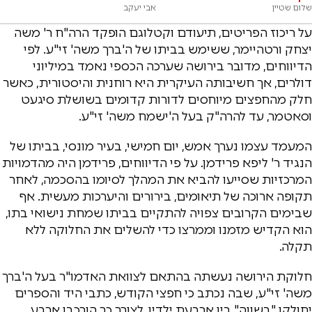
שלום שטיין
אבי יעקב
על ריכוז הפריטים, תיעודם וקטלוגם הופקד הרה"ח ר' משה
יצחק ורטהיימר, ששימש בביתו של ה'ברך משה' זי"ע. לפי
הדיווחים, מדובר בירושה שערכה הכספי נאמד במיליוני
דולרים, אך חשיבותה העיקרית היא רוחנית והיסטורית, כאשר
חלק מהחפצים מיוחסים לדורות קדומים בשושלת סיגעט
וסאטמר, עד להרה"ק בעל ה'ישמח משה' זי"ע.
המעמד עצמו נערך אמש, יום חמישי, בעיר מונסי, בביתו של
הנגיד ר' ליפא פרידמן. על פי הדיווחים, פרידמן היה מהדמויות
המרכזיות שסייעו להביא את המהלך לסיומו בהסכמה, לאחר
תקופה ארוכה של תיאומים, בירורים והיערכות מעשית. אף
שבימים הקרובים צפויה להתקיים בביתו שמחת נישואי בתו,
הוא הקדיש מזמנו וממרצו כדי להשלים את החלוקה ללא
תקלה.
חלוקת הירושה נעשתה בהתאם לצוואת האדמו"ר בעל ה'ברך
משה' זי"ע, שבה נכתב כי חפצי הקודש, כתבי היד והספרים
יחולקו "בשווה" בין ארבעת ילדיו. לצורך כך הורכבו ארבע