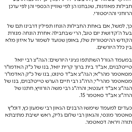
חבילות מאוזנות, שנבחנו הן לפי שוויין הכספי והן לפי ערכן
הרוחני וההיסטורי.
כך, למשל, אם באחת החבילות הונחו תפילין דרבינו תם של
בעל ה'קדושת יום טוב', הרי שבחבילה אחרת הונחה מנורת
הקודש ההיסטורית שלו, באופן שנועד לשמור על איזון מלא
בין כלל היורשים.
במעמד הגורל השתתפו נציגי היורשים: הגה"צ רבי יואל
טייטלבוים, אב"ד בית ברוך קרית יואל, בנו של כ"ק האדמו"ר
מסאטמר מהר"א; הגה"צ אב"ד סינוט, בנו של כ"ק האדמו"ר
מסאטמר מהרי"י; הרה"ג רבי חיים הערש טייטלבוים, בנו של
הגה"צ אב"ד זענטא; והרה"ג רבי משה הורוויץ, חתנו של
הרה"צ אב"ד סאטמר 15.
כעדים למעמד שימשו הרבנים הגאון רבי שמעון כץ, דומ"ץ
סאטמר מונסי, והגאון רבי שלום גליק, ראש ישיבת מתיבתא
תורה ויראה דסאטמר.