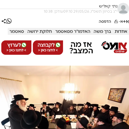
נתי קאליש
י"ג בסיוון תשפ"ו, 29/05/26 09:10
עודכן: 10:38
א+
א-
הדפסה
אחדות
ברך משה
האדמו''ר מסאטמר
חלוקת ירושה
סאטמר