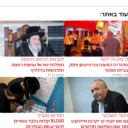
עוד באתר:
ה' נתן וה' לקח
לקראת הכינוס ההמוני
טרגדיה: הפעוט צבי וויסמן נחנק
תפילות ישראל עושות רושם:
בביתו ונפטר
התרגשות בויז'ניץ
נתי קאליש
פנחס בן זיו
הטור השבועי
הפרשן מעריך
גם אם ינצח: כך יקרוס איזנקוט
10,000 קולות בלבד עשויים
תוך שנה ושלושה חודשים
להכריע את הבחירות