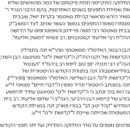
החלוקה התקיימה תחת פיקוחם של כמה מהאישים שליוו
את שמירת החפצים בשנים האחרונות, בהם הרבני הנגיד ר'
מאיר הירש מראשי קהילת סאטמר בקרית יואל, שבבית
מסחרו נשמרו החפצים במשך כעשר שנים, לצד המשב"ק
בבית סאטמר רבי משה פרידמן והאפוטרופוס על הירושה
הרה"ח רבי אליעזר קסטנבוים, רב ונשיא 'דמשק אליעזר'.
הבן הבכור, האדמו"ר מסאטמר מהר"א זכה בתפילין
הקדושות של זקנו הרה"ק ה"קדושת יו"ט" מסיגעט. הבן השני,
הגה"צ רבי חנניה יום טוב ליפא רב ביהמ"ד 'זענטא'
בוויליאמסבורג זכה במנורת הקודש ההיסטורית של
ה"קדושת יו"ט". הבן השלישי, האדמו"ר מסאטמר (מהרי"י),
זכה במכתב היסטורי ונדיר ממרן ה"דברי חיים" מצאנז זי"ע
בו הוא ברך וכתב כי ה"קדושת יו"ט" מסיגעט עתיד להיוושע
בזרע של קיימא. הבן הרביעי, הגה"צ ר' שלום אליעזר, רב בית
המדרש "קהל יטב לב" בבורו פארק זכה במגילת הקודש
המעוטרת שהייתה שייכת ל"קדושת יו"ט" זי"ע.
פרטים נוספים על סדר החלוקה המדויק ועל יתר חפצי הקודש