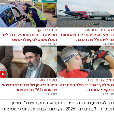
רגע לפני המראה
נכנס לתוקף
ברומא זעמו: יהודי ירד מהמטוס
מהפכה בדוחות התנועה - כבר לא
כדי לא לחלל את השבת
תוכלו פשוט לבקש להישפט
פנחס בן זיו
קובי אליה
חולצה בעדינות
מעורר סערה
רגעי לחץ בערב: יד הילד הסתבכה
תיעוד ראשון של מוג'תבא חמינאי
במקצף המתכת
או הונאת AI? צפו ושפטו
אבי יעקב
פנחס בן זיו
נכון לעכשיו, מועד הבחירות הקבוע בחוק הוא ט"ז חשון
תשפ"ז – 3 בנובמבר 2026. הקדמת הבחירות ליוני משמעותה