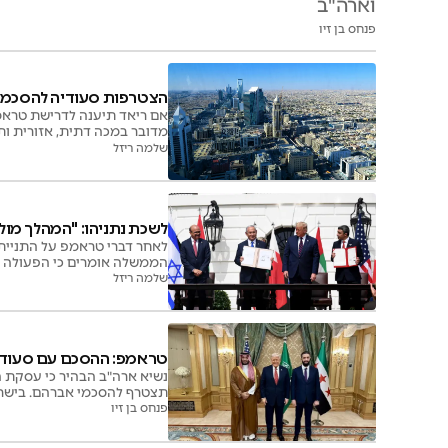
וארה"ב
פנחס בן זיו
הצטרפות סעודיה להסכמי 
אם ריאד תיענה לדרישת טראמפ
מדובר במכה דתית, אזורית ותודעתית לנר
שלמה ריזל
לשכת נתניהו: "המהלך מול
לאחר דברי טראמפ על התניית
הממשלה אומרים כי הפעולה ה
היסטורי
שלמה ריזל
טראמפ: ההסכם עם סעודי
נשיא ארה"ב הבהיר כי עסקת ה
תצטרף להסכמי אברהם. בישרא
פנחס בן זיו