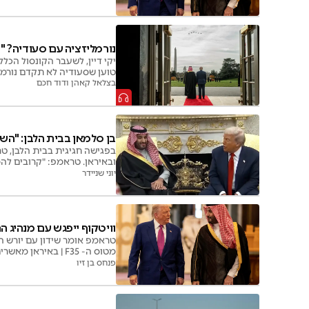
נורמליזציה עם סעודיה? "
יקי דיין, לשעבר הקונסול הכל
טוען שסעודיה לא תקדם נורמלי
בצלאל קאהן ודוד חכם
בן סלמאן בבית הלבן: "הש
בפגישה חגיגית בבית הלבן, ט
ובאיראן. טראמפ: "קרובים להס
יוני שניידר
וויטקוף ייפגש עם מנהיג 
טראמפ אומר שידון עם יורש 
מטוס ה- F35 | באי
הארץ
פנחס בן זיו