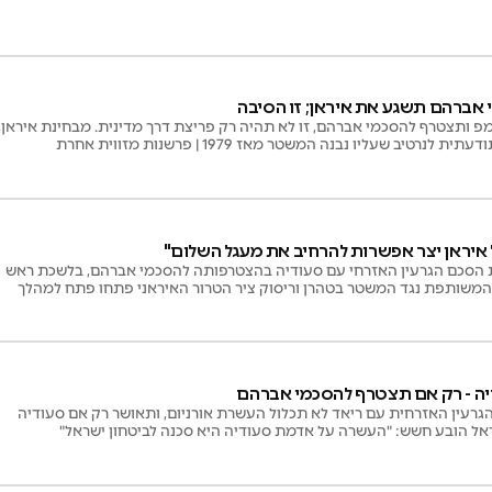
אברהם תשגע את איראן; זו הסיבה
 ותצטרף להסכמי אברהם, זו לא תהיה רק פריצת דרך מדינית. מבחינת איראן,
טיב שעליו נבנה המשטר מאז 1979 | פרשנות מזווית אחרת
 איראן יצר אפשרות להרחיב את מעגל השלום"
 הסכם הגרעין האזרחי עם סעודיה בהצטרפותה להסכמי אברהם, בלשכת ראש
משותפת נגד המשטר בטהרן וריסוק ציר הטרור האיראני פתחו פתח למהלך
ה - רק אם תצטרף להסכמי אברהם
גרעין האזרחית עם ריאד לא תכלול העשרת אורניום, ותאושר רק אם סעודיה
ל הובע חשש: "העשרה על אדמת סעודיה היא סכנה לביטחון ישראל"