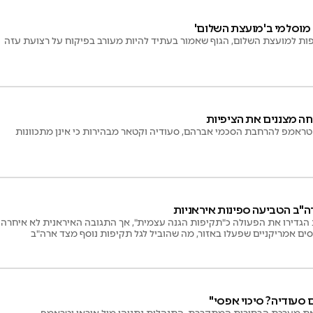
 מוסלמי ב'מועצת השלום'
ת למועצת השלום, הגוף שאמור בעתיד להיות מעורב בפיקוח על רצועת עזה
חה מצננים את הציפיות
ראמפ להרחבת הסכמי אברהם, סעודיה וקטאר מבהירות כי אינן מתכוונות
רה"ב הטביעה ספינות איראניות
הגדירו את הפעולה כ"תקיפות הגנה עצמית", אך התגובה האיראנית לא איחרה
סים אמריקניים שפעלו באזור, מה שהוביל לגל תקיפות נוסף מצד ארה"ב
סעודיה? סיכוי אפסי"