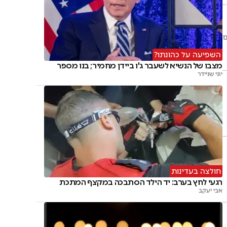
השפיעה על כהונתו?
מצבו של הנשיא לשעבר ג'ו ביידן מחמיר; בנו מספר
יוני שניידר
חולצה בעדינות
רגעי לחץ בערב: יד הילד הסתבכה במקצף המתכת
אבי יעקב