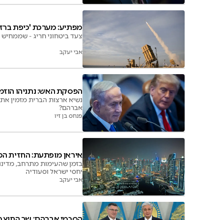
מפתיע: מערכת 'כיפת ברזל
צעד ביטחוני חריג - שממחיש א
אבי יעקב
הפסקת האש: נתניהו הוזמן
אברהם?
פנחס בן זיו
איראן מופתעת: החזית ה
בזמן שהעימות מתרחב, מדינות 
יחסי ישראל וסעודיה
אבי יעקב
הסכמי אברהם: שר החוץ 