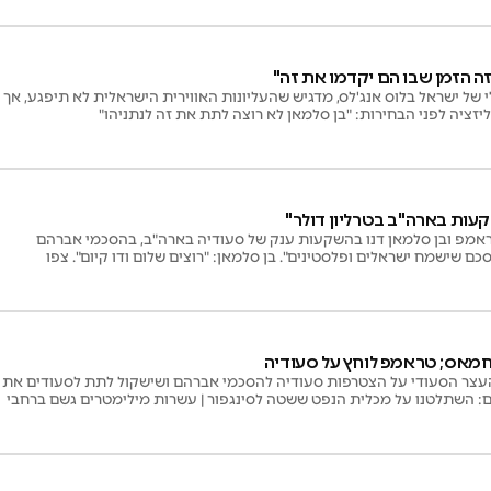
זה הזמן שבו הם יקדמו את זה"
לי של ישראל בלוס אנג'לס, מדגיש שהעליונות האווירית הישראלית לא תיפגע, אך
זציה לפני הבחירות: "בן סלמאן לא רוצה לתת את זה לנתניהו"
קעות בארה"ב בטרליון דולר"
ראמפ ובן סלמאן דנו בהשקעות ענק של סעודיה בארה"ב, בהסכמי אברהם
כם שישמח ישראלים ופלסטינים". בן סלמאן: "רוצים שלום ודו קיום". צפו
החמאס; טראמפ לוחץ על סעודיה
העצר הסעודי על הצטרפות סעודיה להסכמי אברהם ושישקול לתת לסעודים את
ראן מאשרים: השתלטנו על מכלית הנפט ששטה לסינגפור | עשרות מילימטרים גשם ברחבי