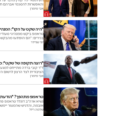
העיתונאי יניר קוזין מדבר ע
והאפשרות להסכמי אברהם ח
אבי מימרן
"היה שקט על הקו": המנה
טראמפ ביקש ממנהיגי סעודיה
בכירים: "הם הופתעו מהבקשה
יוני שניידר
"רוצה תקופה של שקט": מ
ד"ר קובי ברדה מתייחס למגעי
הציבורית לצד הרצון לרשום הי
אבי מימרן
טראמפ מתהפך? "הודעתי ל
נשיא ארה"ב דונלד טראמפ פ
אובמה, והדגיש שהמצור יימשך
שלמה ריזל