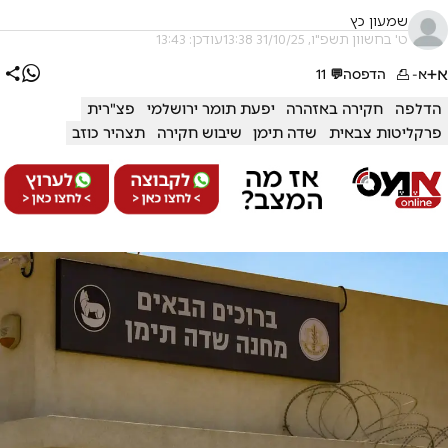
שמעון כץ
ט' בחשוון תשפ"ו, 31/10/25 13:38
עודכן: 13:43
א+
א-
הדפסה
💬
11
הדלפה
חקירה באזהרה
יפעת תומר ירושלמי
פצ"רית
פרקליטות צבאית
שדה תימן
שיבוש חקירה
תצהיר כוזב