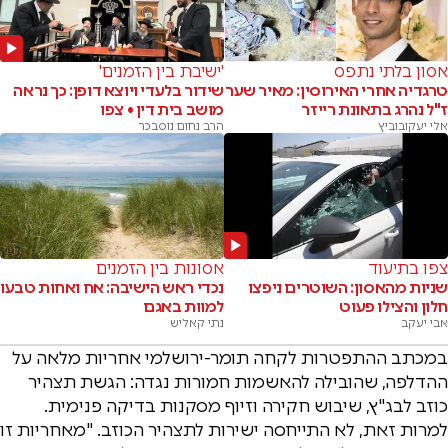
אסון בלתי נתפס
'ישיבת בין הזמנים'
טרגדיה אחרי האירוסין: מאיר שער
שידור בלעדי ויוצא דופן: כך נראה
ז"ל נהרג בתאונת רייזר
מושב בית דין • צפו
אלי יעקובוביץ
הרב נחום נוסבכר
צפו בתיעוד
אסונות בין הזמנים
שניות מהאסון: השוטרים ניפצו
נכדי ראש הישיבה: אח ואחות טבעו
חלון והצילו פעוט
למוות באגם
אבי יעקב
נתי קאליש
במכתב ההתפטרות לקחה תומר-ירושלמי אחריות מלאה על
ההדלפה, שהובילה להאשמות חמורות נגדה: הגשת תצהיר
כוזב לבג"ץ, שיבוש חקירה וזיוף מסקנות בדיקה פנימית.
למרות זאת, לא התייחסה ישירות לתצהיר הכוזב. "מאחריות זו