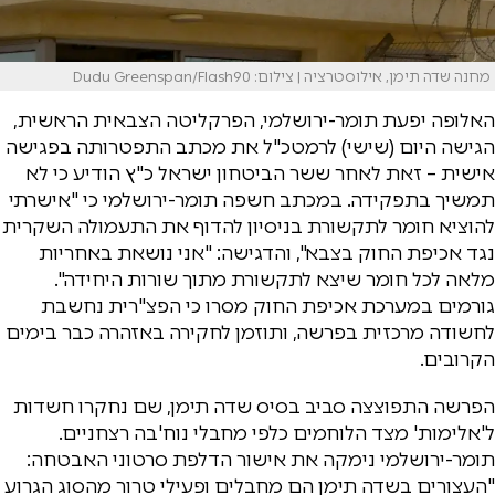
מחנה שדה תימן, אילוסטרציה | צילום: Dudu Greenspan/Flash90
האלופה יפעת תומר-ירושלמי, הפרקליטה הצבאית הראשית,
הגישה היום (שישי) לרמטכ"ל את מכתב התפטרותה בפגישה
אישית – זאת לאחר ששר הביטחון ישראל כ"ץ הודיע כי לא
תמשיך בתפקידה. במכתב חשפה תומר-ירושלמי כי "אישרתי
להוציא חומר לתקשורת בניסיון להדוף את התעמולה השקרית
נגד אכיפת החוק בצבא", והדגישה: "אני נושאת באחריות
מלאה לכל חומר שיצא לתקשורת מתוך שורות היחידה".
גורמים במערכת אכיפת החוק מסרו כי הפצ"רית נחשבת
לחשודה מרכזית בפרשה, ותוזמן לחקירה באזהרה כבר בימים
הקרובים.
הפרשה התפוצצה סביב בסיס שדה תימן, שם נחקרו חשדות
ל'אלימות' מצד הלוחמים כלפי מחבלי נוח'בה רצחניים.
תומר-ירושלמי נימקה את אישור הדלפת סרטוני האבטחה:
"העצורים בשדה תימן הם מחבלים ופעילי טרור מהסוג הגרוע