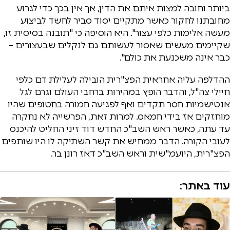
ביותר וחובה למצות איתם את הדין, אך אין בכך כדי לגרוע
מחובתנו לחקור כאשר מתקיים יסוד סביר לחשד לביצוע
מעשה אלימות כלפי עצור". היא הוסיפה כי "תובנה בסיסית זו,
שקיימים מעשים שאסור לעשותם גם לנקלים שבעצורים –
כבר אינה משכנעת את כולם".
ההדלפה עליה אחראית הפצ"רית הובילה לעלילת דם כלפי
חיילי צה"ל, והדבר הופץ במהירות ברחבי העולם וגרם לגל
אנטישמיות חסר תקדים ואף לפגיעה חמורה בחטופים שהיו
מוחזקים אז בידי חמאס. למרות זאת, הפרשייה לא נחקרה
עד עתה, כאשר ראש השב"כ החדש דוד זיני החליט להיכנס
לעובי הקורה. הדבר ממחיש את קשר השתיקה לו היו שותפים
הפצ"רית, היועמ"שית וראש השב"כ דאז רונן בר.
עוד באתר: