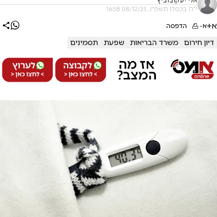
אלי יעקובוביץ
י"ח בכסלו תשפ"ו, 08/12/25 16:58
א+
א-
הדפסה
דיון חירום
משרד הבריאות
שפעת
תסמינים