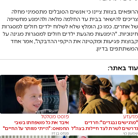
הרופאים בצוות ציינו כי אנשים הסובלים מתסמיני מחלה
צריכים להישאר בבית עד החלמה מלאה ולהימנע מחשיפה
של אחרים. כמו כן, הומלץ שלא לשלוח ילדים חולים למסגרות
חינוכיות. "הימנעות מהגעת ילדים חולים למסגרות מגינה על
קבוצות פגיעות ומקטינה את היקפי ההדבקה", אמר אחד
המשתתפים בדיון.
עוד באתר:
מזעזע
פוסט מטלטל
"מרגישים נבגדים": חרדים
איבד את כל משפחתו בשבי
נדרשים לשרת לצד חיילות בצה"ל
החמאס: "הייתי מוותר על החיים"
שמעון כץ
פנחס בן זיו