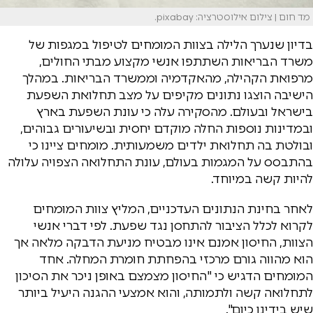
מד חום | צילום אילוסטרציה: pixabay.
בדיון שנערך הלילה בצוות המומחים לטיפול במגפות של
משרד הבריאות השתתפו אנשי מקצוע מבתי החולים,
מרפואת הקהילה, מהאקדמיה וממשרד הבריאות. במהלך
הישיבה הוצגו נתונים מקיפים על מצב תחלואת השפעת
בישראל ובעולם. מהסקירה עלה כי עונת השפעת בארץ
ובמדינות נוספות החלה מוקדם יחסית ובשיעורים גבוהים,
ובולטת בה תחלואת ילדים משמעותית. מומחים ציינו כי
בהתבסס על המגמות בעולם, עונת התחלואה הצפויה עלולה
להיות קשה במיוחד.
לאחר בחינת הנתונים העדכניים, המליץ צוות המומחים
לקרוא לכלל הציבור להתחסן נגד שפעת. לפי דברי אנשי
הצוות, החיסון אמנם אינו מבטיח מניעת הדבקה מלאה אך
הוא מהווה גורם מרכזי בהפחתת חומרת המחלה. אחד
המומחים הדגיש כי "החיסון מצמצם באופן ניכר את הסיכון
לתחלואה קשה ולתמותה, והוא אמצעי ההגנה היעיל ביותר
שיש בידינו כיום".