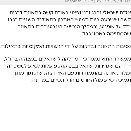
אופנוע, אילוסטרציה | צילום: unsplash
אזרח ישראלי נהרג ובנו נפצע באורח קשה בתאונת דרכים
קשה שאירעה ביום חמישי האחרון בתאילנד. השניים רכבו
יחד על אופנוע, ובמהלך הנסיעה היו מעורבים בתאונה
שהסתיימה באסון כבד.
נסיבות התאונה נבדקות על ידי הרשויות המקומיות בתאילנד.
ממשרד החוץ נמסר כי המחלקה לישראלים במצוקה בחו"ל,
יחד עם שגרירות ישראל בבנגקוק, פועלות לסיוע למשפחה
ומלוות אותה בהתמודדות עם האירוע הקשה, תוך מתן
תמיכה וסיוע מול הגורמים הרלוונטיים במדינה.