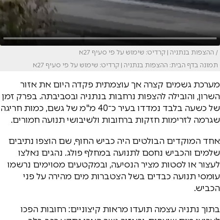
/ ההצפות בנתניה | קרדיט: שימוש על פי סעיף 27א
תמונה בדף הבית: ההצפות בנתניה | קרדיט: שימוש על פי סעיף 27א
מערכת גשמים קצרה אך עוצמתית פקדה היום את אזור
השרון, והובילה להצפות נרחבות בנתניה ובסביבתה. בפרק זמן
של כשעה בלבד נמדדו בעיר כ־40 מ"מ של גשם, כמות חריגה
שגרמה לזרימות חזקות ברחובות ולשיבושי תנועה חמורים.
אחד המוקדים הבולטים היה כביש החוף, שם הוצפו נתיבים
שלמים והכביש נחסם לתנועה במחלף פולג. נהגים נאלצו
לעצור או לסטות מציר הנסיעה, ובמקטעים מסוימים נרשמו
עומסי תנועה כבדים בשל הצטברות מים מהירה על פני
הכביש.
בתוך נתניה עצמה תועדו מראות קיצוניים: רחובות הפכו