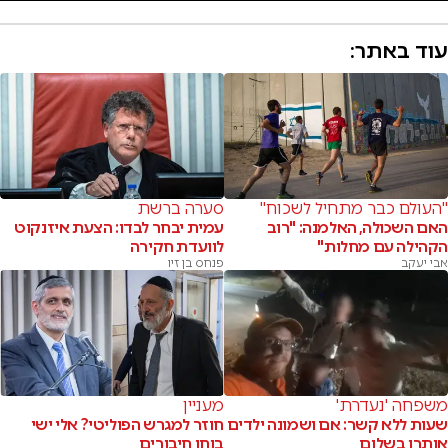
עוד באתר:
"העולם כבר מתחיל לשכוח"
סערה ברשת
האם השכולה, האלמנה: "רוב
עמית יבחר לבדו: הצעת איזנקוט
הקהילה עם מחלות"
לוועדת חקירה
אבי יעקב
פנחס בן זיו
משפחה 'נעדרת'
מעניין
שעות ללא קשר: אם ושמונה ילדים
חוזר למגרש הפוליטי? אלי ישי
אותרו בשלום
בוחן חיבורים