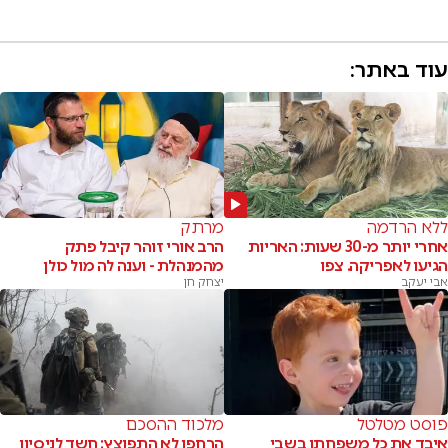
עוד באתר:
ללא הרדמה
מרתק
אחרי יותר מ-30 שעות: האריות
הרב אורי זוהר קיבל פתק
הגיעו לאפריקה. צפו
מהמנהלת - וענה לה מול כולן
אבי יעקב
יצחק חן
פוסט מטלטל
מלכוד ההסכם
איבד את כל משפחתו בשבי
הרחפן לא התפוצץ: חשד לניסיון