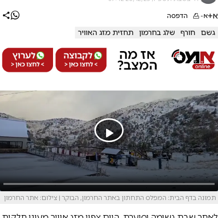
א+
א-
הדפסה
גשם
חורף
שלג בחרמון
תחזית מזג האוויר
תמונה בדף הבית: המפלס התחתון באתר החרמון, הבוקר | צילום: אתר החרמון
לאחר שבת גשומה וסוערת, היום צפוי מזג אוויר מעונן חלקית