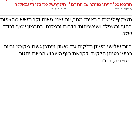
החמאס: "הייתי מוותר על החיים"
חילוץ של מחבלי חיזבאללה
פנחס בן זיו
קובי אליה
תשקיף לימים הבאים: מחר, יום שני, גשום וקר חשש מהצפות
בחוף ובשפלה ושיטפונות בדרום ובמזרח. בחרמון יוסיף לרדת
שלג.
ביום שלישי מעונן חלקית עד מעונן וייתכן גשם מקומי, וביום
רביעי מעונן חלקית. לקראת סוף השבוע הגשם יחזור
בעוצמה, בס"ד.