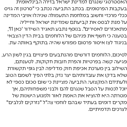
האסטרטגי שנגרם למדינת ישראל בזירה הבינלאומית
בעקבות הפרסומים. בכתב התביעה נכתב כי "סרטון זה גויס
ככלי מרכזי וחשוב במלחמת התעמולה שניהלו אויבי המדינה
על מנת לבסס את קביעתם שמדינת ישראל וחייליה
מתאכזרים לאסירים". בנוסף נתבע תאגיד השידור 'כאן 11',
בטענה כי חשף את פניהם של הלוחמים בבית הדין הצבאי
בניגוד לצו איסור פרסום מפורש שהיה בתוקף באותה עת.
לסיכום, הלוחמים דורשים מהנתבעים פיצויים בגין לשון הרע,
פגיעה קשה בפרטיות והפרת חובות חקוקות. לטענתם,
השילוב בין מערכת אכיפת חוק מדליפה לבין גופי תקשורת
שלא בדקו את עובדותיהם יצר נזק בלתי הפיך לשמם הטוב
ולעתידם המקצועי. התביעה מציינת כי שום סכום כספי לא
יוכל לכסות על הסבל שנגרם להם ולבני משפחותיהם, אך
מטרתה היא להוציא את האמת לאור ולמנוע הישנות של
מקרים דומים בעתיד שבהם לוחמי צה"ל "נזרקים לכלבים"
לצרכים תדמיתיים.