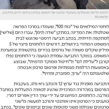
לוחמי כליאה מטפלים במחבלי נוחבה של חמאס בכלא | צילום: חיים גולדברג,
פלאש 90
לוחמי המילואים של "כוח 100", שעמדו במרכז הפרשה
שטלטלה את המדינה במתקן "שדה תימן", עברו היום (שלישי)
למתקפה חזיתית. בכתב תביעה דרמטי שהוגש לבית
המשפט המחוזי בירושלים, דורשים הלוחמים פיצוי של 5
מיליון שקלים משורה של גורמים בכירים בתקשורת ובמערכת
המשפט. במוקד התביעה עומדת הטענה כי הלוחמים נפלו
קורבן ל"עלילת דם" ול"חיסול ממוקד תדמיתי", שבוצע
באמצעות הדלפות מגמתיות ופרסום סרטון אבטחה
שלטענתם היה "ערוך, מפוברק ומזויף".
התביעה מופנית נגד ערוץ 12 והכתב גיא פלג, בעקבות
הפרסום במהדורה המרכזית שהציג לכאורה התעללות במחבל
נוח'בה. הלוחמים, המיוצגים על ידי עורך הדין אפרים דמרי,
טוענים כי הסרטון אינו אותנטי והורכב למעשה מ"שני
סרטונים שצולמו משני מקומות שונים ובזמנים שונים". בכתב