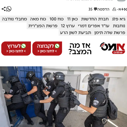
א+
א-
הדפסה
💬
35
גיא פלג
חברת החדשות
כאן 11
כוח 100
כוח מאה
מחבלי נוח'בה
נוחבות
עו"ד אפרים דמרי
ערוץ 12
פרשת הפצ"רית
פרשת שדה תימן
תביעת לשון הרע