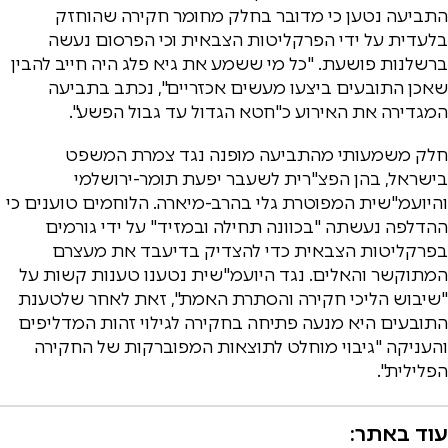
התביעה נטען כי מדובר בחלק מחומר חקירה שהוחזק
בלעדית על ידי הפרקליטות הצבאית וכי הפרסום נעשה
ברשלנות פושעת. "כל מי ששמע את גיא פלג היה חייב להבין
שאכן התובעים ביצעו מעשים אכזריים", נכתב בתביעה
המגדירה את האירוע כ"חטא הגדול עד גבול הפשע".
חלק משמעותי מהתביעה מופנה נגד צמרת המשפט
בישראל, בהן הפצ"רית לשעבר יפעת תומר-ירושלמי
והיועמ"שית המפוטרת גלי בהרב-מיארה. הלוחמים טוענים כי
ההדלפה נעשתה "בכוונה תחילה ובמזיד" על ידי גורמים
בפרקליטות הצבאית כדי להצדיק בדיעבד את מעצרם
המתוקשר והאלים. נגד היועמ"שית נטענו טענות קשות על
"שיבוש הליכי חקירה והסתרת האמת", זאת לאחר שלטענת
התובעים היא מנעה פתיחה בחקירה לגילוי זהות המדליפים
והעניקה "גיבוי מוחלט לתוצאות המפוברקות של החקירה
הפלילית".
עוד באתר: