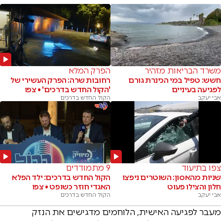
משרד הבריאות מזהיר
הפרק המלא
חשש: טפיל במי הכינרת גורם
רחובות שרה: הפרק העשירי של
לפגיעה בעיניים
'הקול החדש בדרכים' • צפו
אבי יעקב
הקול החדש בדרכים
צפו בתיעוד
9 מתמודדים
שניות מהאסון: השוטרים ניפצו
הקול החדש בדרכים: ילד הפלא
חלון והצילו פעוט
האגדי חוזר כשופט • צפו
אבי יעקב
הקול החדש בדרכים
מעבר לפגיעה האישית, הלוחמים מדגישים את הנזק