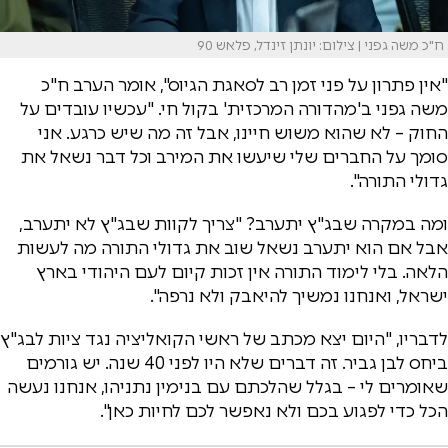
ח"כ משה גפני | צילום: יונתן זינדל, פלאש 90
"אין פתרון על פני זמן רב לסאגת הגיוס", אומר הערב ח"כ
משה גפני ב'מהדורה המרכזית' בקול חי. "עכשיו עובדים על
החוק – לא שהוא משוש חיינו, אבל זה מה שיש כרגע. אני
סומך על החברים שלי שיעשו את המירב וכל דבר נשאל את
גדולי התורה".
ומה במקרה שבג"ץ יתערב? "צריך לקוות שבג"ץ לא יתערב,
אבל אם הוא יתערב נשאל שוב את גדולי התורה מה לעשות
הלאה. בלי לימוד התורה אין זכות קיום לעם היהודי בארץ
ישראל, ואנחנו נמשיך להיאבק ולא נרפה".
לדבריו, "היום יצא מכתב של ראשי הקואליציה נגד ציות לבג"ץ
ביחס לבן גביר. זה דברים שלא היו לפני 40 שנה. יש גורמים
שאומרים לי – בגלל שהלכתם עם בנימין נתניהו, אנחנו נעשה
הכל כדי לפגוע בכם ולא נאפשר לכם לחיות כאן".