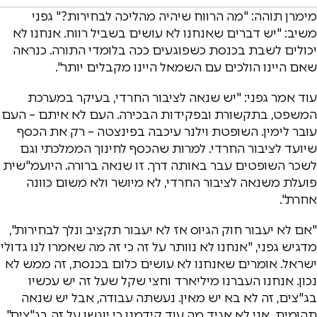
מימרן תוהה: "מה הרווח שיהיה מהליכה לבחירות?" גפני
משיב: "יש דברים שאנחנו לא עושים בשביל רווח. אנחנו לא
יכולים לשבת בכנסת כשפוגעים ככה בלומדי התורה. כנראה
שאם היינו הולכים עם השמאל היינו מקבלים יותר".
עוד אמר גפני: "יש שנאה לציבור החרדי, בעיקר במערכת
המשפט, בתקשורת ובפקידות הבכירה. העם לא איתם – העם
עובר לימין. השופטת וילנר עיכבה בפינצטה – רק את הכסף
שיועד לציבור החרדי. למרות שהכסף לחינוך הממלכתי וגם
לשכר השופטים עבר באותה דרך. זו שנאה ברורה. היועמ"שית
פועלת משנאה לציבור החרדי, לא מיושר ולא משום כוונה
אחרת".
"אם לא יעבור חוק הגיוס אז לא יעבור תקציב ונלך לבחירות",
מדגיש גפני, "אנחנו לא נוותר על זה כי זה מה שאמרו לנו גדולי
ישראל. אומרים שאנחנו לא עושים כלום בכנסת, זה ממש לא
נכון. אנחנו העברנו מיליארד וחצי שקל שעל זה יש עכשיו
בג"צים, זה לא בא יש מאין. נעשתה עבודה, אבל יש שנאה
תהומית. אני לא אגיד מה עוד קידמנו כי יוגשו על זה בג"צים".