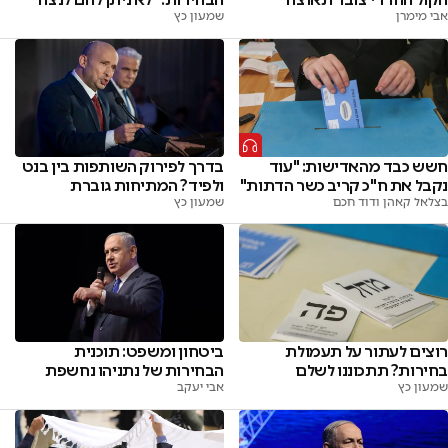
אבי מימרן
שמעון כץ
חשש כבד מהאדישות: "עוד
בדרך לפירוק השותפות בין בנט
נקבל את ח"כ קריב כשר הדתות"
ולפיד? המתיחות גוברת
בצלאל קאהן ודוד חכם
שמעון כץ
רוצים לעתור על תעמולת
ביטחון ומשפט: תוכנית
בחירות? תתכוננו לשלם
הבחירות של נתניהו נחשפת
שמעון כץ
אבי יעקב