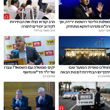
מפלגת הליכוד רושמת ירידה, אך
הרב קורא: נצלו את הבחירות
רה"מ נתניהו דווקא מתחזק
לקירוב יהודים לתורה
אבי יעקב
הרב משה בן לולו
הוחלט סופית: המועד שבו
יקים ממשלה עם השמאל? עברו
יתקיימו הבחירות לכנסת הבאה
של יו"ר חד"ש נחשף
שמעון כץ
שמעון כץ