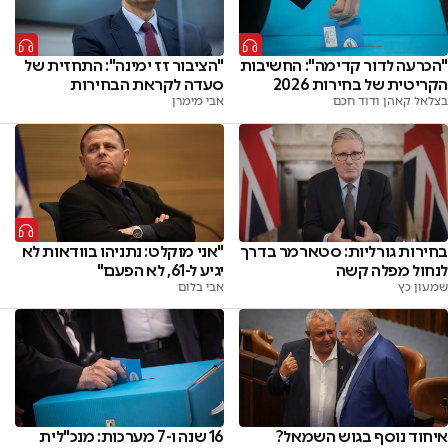
"הכרעה לדור קדימה": החשיבות
"הציבור זז ימינה": התחזית של
הקריטית של בחירות 2026
סעדה לקראת הבחירות
בצלאל קאהן ודוד חכם
אבי מימרן
בחירות גורליות: סטארמר בדרך
"אני מוקלט: נתניהו בוודאות לא
לנחול מפלה קשה
יגיע ל-61, לא הפעם"
שמעון כץ
אבי בלום
איחוד נוסף בגוש השמאל?
16 שנה ו-7 מערכות: מנכ"לית