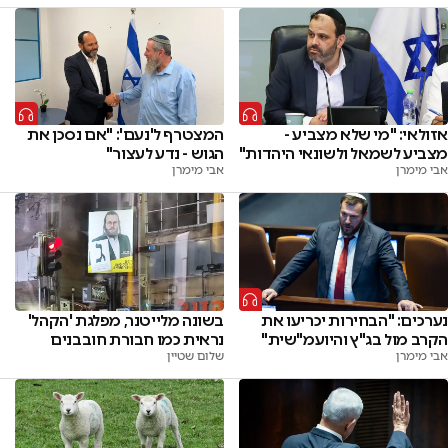
אזולאי: "מי שלא מצביע -
המצטרף ל'נעם': "אם נסכן את
מצביע לשמאל ולשונאי היהדות"
הגוש - נדע לעצור"
אבי מימרן
אבי מימרן
נערכים: "הבחירות יכריעו את
בשונה מלייטנר, מפלגת 'הקהל'
הקרב מול בג"ץ והיועמ"שית"
נראית כמו חבורת חובבנים
אבי מימרן
שלום שטיין