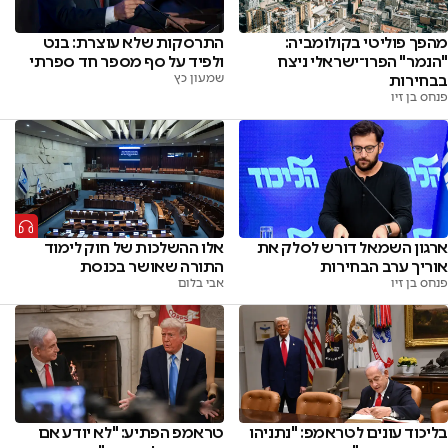
מהפך פוליטי בקולומביה:
התרסקות שלא עוצרת: בנט
"הנמר" הפרו־ישראלי ניצח
ולפיד על סף מספר חד ספרתי
בבחירות
שמעון כץ
פנחס בן זיו
ארגון השמאל דורש לסלק את
אלו ההשלכות של חוק לימוד
אוריך ערב הבחירות
התורה שאושר בכנסת
פנחס בן זיו
אבי בלום
בליכוד עונים לטראמפ: "נתניהו
טראמפ הפתיע: "לא יודע אם