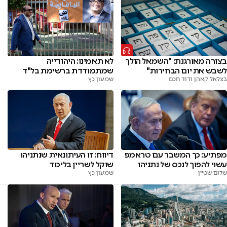
בצורה מאורגנת: "השמאל הולך
לא תאמינו: היהודייה
לשבש את יום הבחירות"
שמתמודדת ברשימת בל"ד
בצלאל קאהן ודוד חכם
שמעון כץ
מפתיע: כך המשבר עם טראמפ
דיווח: זו העיתונאית שנתניהו
עשוי להפוך לנכס של נתניהו
שוקל לשריין בליכוד
שלום שטיין
שמעון כץ