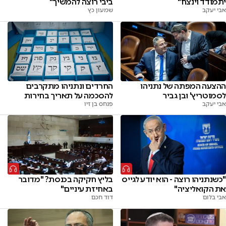
יתמודד וינצח"
ביבי רוצה להמשיך"
אבי יעקב
שמעון כץ
ההצעה המפתה של נתניהו
החרדים ונתניהו מתקרבים
לסמוטריץ' ובן גביר
להסכמה על תאריך בחירות
אבי יעקב
פנחס בן זיו
"כשנתניהו רוצה - הוא יודע לגייס
בליץ חקיקה בכנסת? "מדובר
את הקואליציה"
באחיזת עיניים"
אבי בלום
דוד חכם