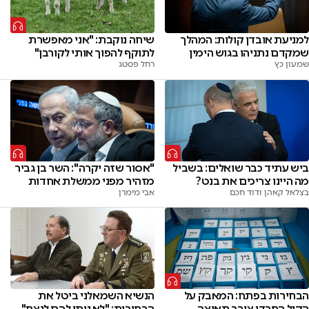
למניעת אובדן קולות: המהלך
שיחה נוקבת: "אני מאפשרת
שמקדם נתניהו בגוש הימין
לתוקף להפוך אותי לקורבן"
שמעון כץ
רחל פסטג
ביש עתיד כבר שואלים: בשביל
"אסור שזה יקרה": השר בן גביר
מה היינו צריכים את בנט?
מזהיר מפני ממשלת אחדות
בצלאל קאהן ודוד חכם
אבי מימרן
הבחירות בפתח: המאבק על
הנשיא השמאלני ביטל את
הקול החרדי צובר תאוצה
הבחירות: "לא ניתן להם לנצח"