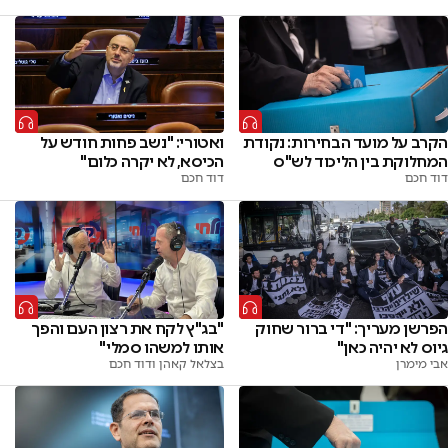
הקרב על מועד הבחירות: נקודת
ואטורי: "נשב פחות חודש על
המחלוקת בין הליכוד לש"ס
הכיסא, לא יקרה כלום"
דוד חכם
דוד חכם
הפרשן מעריך: "די ברור שחוק
"בג"ץ לקח את רצון העם והפך
גיוס לא יהיה כאן"
אותו למשהו סמלי"
אבי מימרן
בצלאל קאהן ודוד חכם