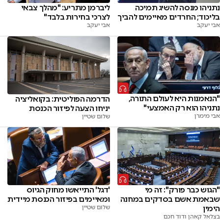
נתניהו מנסה להשיג תמיכה
ליברמן מתריע: "מהלך צבאי
בליכוד; החרדים מאיימים להביך
לצרכי בחירות בלבד"
אבי יעקב
אבי יעקב
"הנאמנות היא לעולם התורה,
הדרמה הפוליטית: בקואליציה
נתניהו הוא רק האמצעי"
יניחו הצעה לפיזור הכנסת
אבי מימרן
שלום שטיין
"הגוש כבר פורק": זה מי
'דגל' התייאשו מחוק הגיוס
שבאמת אשם בסדקים במחנה
ומאיימים בפיזור הכנסת מיידית
הימין
שלום שטיין
בצלאל קאהן ודוד חכם