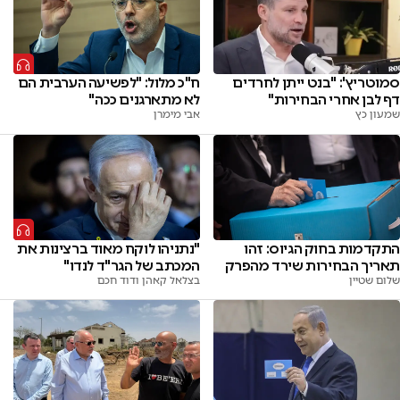
סמוטריץ': "בנט ייתן לחרדים
ח"כ מלול: "לפשיעה הערבית הם
דף לבן אחרי הבחירות"
לא מתארגנים ככה"
שמעון כץ
אבי מימרן
התקדמות בחוק הגיוס: זהו
"נתניהו לוקח מאוד ברצינות את
תאריך הבחירות שירד מהפרק
המכתב של הגר"ד לנדו"
שלום שטיין
בצלאל קאהן ודוד חכם