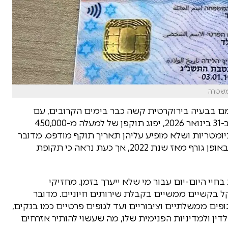
משטרה
ם בבעיה בירוקרטית קשה כבר בימים הקרובים, עם
פקיעת התוקף הרשמית של תעודות הזהות שלהם. ב-31 בינואר 2026, יפוג תוקפן של למעלה מ-450,000
יומטריות ושלא מופיע עליהן תאריך תוקף מודפס. מדובר
בקבוצה גדולה של אזרחים שתוקף תעודתם הוארך באופן גורף מאז שנת 2022, אך כעת נראה כי תקופת
י היום-יום עבור מי שלא ייערך בזמן. מחזיקי
 בקשיים ממשיים בקבלת שירותים חיוניים. מדובר
פים ממשלתיים וציבוריים ועד לגופים פרטיים כמו בנקים,
דין ולמדיניות הפנימית שלו, מה שעשוי להותיר אזרחים