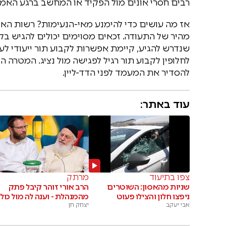
רבים חסרי אונים מול הפקיד או המחשב ברגע האמ
אז מה עושים כדי להימנע מאי-הנעימות? רשות האו
מהיר של התעודה. זכאים מסוימים יכולים להגיש בק
שנדרש להגיע, קיימת אפשרות לקבוע תור ייעודי לעמ
לחלופין לקבוע תור רגיל לפגישה מול נציג. המטרה 
להסדיר את המעמד לפני הדד-ליין.
עוד באתר:
צפו בתיעוד
מרתק
שניות מהאסון: השוטרים
הרב אורי זוהר קיבל פתק
ניפצו חלון והצילו פעוט
מהמנהלת - וענה לה מול כולן
אבי יעקב
יצחק חן