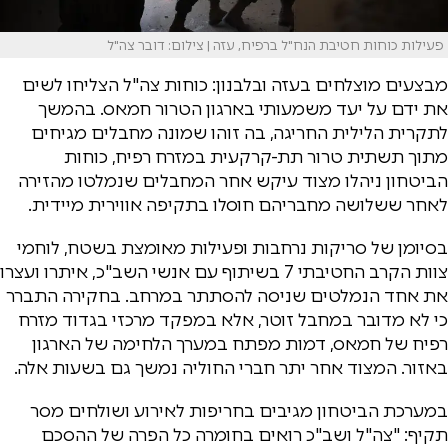
פעילות כוחות חטיבת הנח"ל ברפיח, עזה | צילום: דובר צה"ל
מבצעים מוצלחים בעזה ובלבנון: כוחות צה"ל הצליחו לשים
את ידם על יעד משמעותי בארגון הטרור חמאס. בהמשך
לתקרית הלילית החריגה, בה זוהו שמונה מחבלים מגיחים
מתוך תשתית טרור תת-קרקעית במזרח רפיח, כוחות
הביטחון ניהלו מצוד עיקש אחר המחבלים שנמלטו מהזירה
לאחר ששלושה מחבריהם חוסלו בתקיפה אווירית מיידית.
בסיומן של סריקות נרחבות ופעילות מאומצת בשטח, לוחמי
צוות הקרב החטיבתי 7 בשיתוף עם אנשי השב"כ, איתרו ועצרו
את אחד הנמלטים שניסה להסתתר במרחב. בחקירה התברר
כי לא מדובר במחבל זוטר, אלא במפקד מרכזי בגדוד מזרח
רפיח של חמאס, דמות מפתח במערך הלחימה של הארגון
באזור. המצוד אחר יתר חברי החוליה נמשך גם בשעות אלה.
במערכת הביטחון מגיבים בחריפות לאירוע ושולחים מסר
תקיף: "צה"ל ושב"כ רואים בחומרה כל הפרה של ההסכם