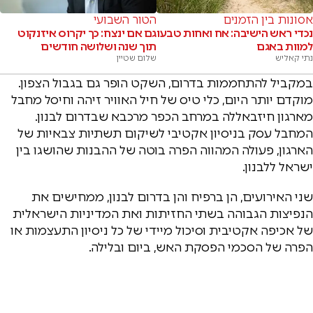
אסונות בין הזמנים
הטור השבועי
נכדי ראש הישיבה: אח ואחות טבעו
גם אם ינצח: כך יקרוס איזנקוט
למוות באגם
תוך שנה ושלושה חודשים
נתי קאליש
שלום שטיין
במקביל להתחממות בדרום, השקט הופר גם בגבול הצפון.
מוקדם יותר היום, כלי טיס של חיל האוויר זיהה וחיסל מחבל
מארגון חיזבאללה במרחב הכפר מרכבא שבדרום לבנון.
המחבל עסק בניסיון אקטיבי לשיקום תשתיות צבאיות של
הארגון, פעולה המהווה הפרה בוטה של ההבנות שהושגו בין
ישראל ללבנון.
שני האירועים, הן ברפיח והן בדרום לבנון, ממחישים את
הנפיצות הגבוהה בשתי החזיתות ואת המדיניות הישראלית
של אכיפה אקטיבית וסיכול מיידי של כל ניסיון התעצמות או
הפרה של הסכמי הפסקת האש, ביום ובלילה.