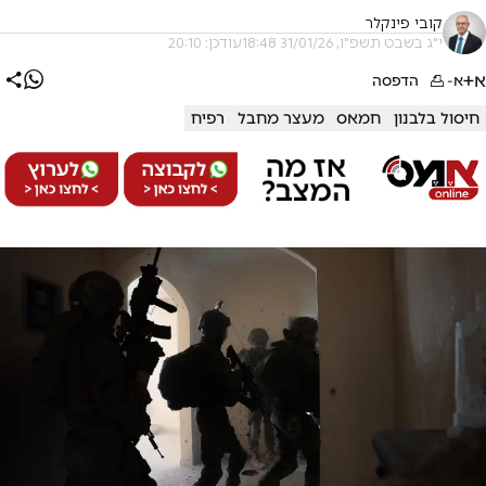
קובי פינקלר
י"ג בשבט תשפ"ו, 31/01/26 18:48
עודכן: 20:10
א+
א-
הדפסה
חיסול בלבנון
חמאס
מעצר מחבל
רפיח