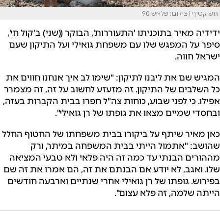
גוש קטיף | צילום: פלאש 90
ידידיה מאיר בתוכניתו 'התעוררות', הבוקר ((שני) ב'קול חי',
סיפר על המפגש שלו עם משפחת גואילי ועל התיקון שעם
ישראל חווה.
המגיש שם את ליבנו לתיקון: "שימו לב איך אנחנו חווים את
כל השלבים של התיקון. זה מזעזע לחשוב על זה, זה מצמרר
אפילו. כי לפני שבוע, כוחות צה"ל חפרו בבית הקברות בעזה,
ובחסדי שמיים מצאו את גופתו של רן גואילי".
כאן מאיר שיתף על ביקורו בבית משפחתו של החטוף החלל
שהושב: "אתמול הייתי בבית המשפחה במיתר, ורק
מההורים הבנתי עד כמה זה היה פלאי ולא טבעי המציאה
שלו. ואגב, לא יודע אם הבנתם את זה, הם אמרו את זה שם
בפירוש. גופתו של רן גואילי אחרי שנתיים וארבעה חודשים
הייתה שלמה, זה פלא עצום".