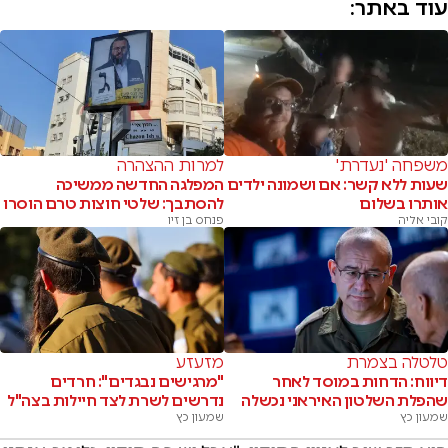
עוד באתר:
משפחה 'נעדרת'
למרות ההצהרה
שעות ללא קשר: אם ושמונה ילדים
המפלגה החדשה ממשיכה
אותרו בשלום
להסתבך: שלטי חוצות טרם הוסרו
קובי אליה
פנחס בן זיו
טלטלה בצמרת
מזעזע
דיווח: הדחות במוסד לאחר
"מרגישים נבגדים": חרדים
שהפלת השלטון האיראני נכשלה
נדרשים לשרת לצד חיילות בצה"ל
שמעון כץ
שמעון כץ