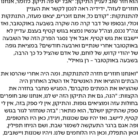
הוא חזר שוב לעניין התיקון: "אבל יש פה תיקון. כלומר, אנחנו
חוזרים לעזה", ידידיה ראה לנכון לקשר את העניין
להתנתקות: "קודם כל, אתם זוכרים, יצאנו מעזה, התנתקות
וכולי, ובסופו של דבר קרה מה שקרה בשבעה באוקטובר, ואז
צה"ל נכנס, וצה"ל עכשיו נמצא בגוש קטיף בעצם. עדיין לא
יישבנו את גוש קטיף. אבל איך נסגר הפרק הזה של השבעה
באוקטובר אחרי שנתיים וארבעה חודשים? במציאת גופה
של יהודי קדוש, של לוחם, של אדם שהציל כל כך הרבה,
בשבעה באוקטובר – רן גואילי".
"ואנחנו חוזרים חזרה להתנתקות. ומה היה אחרי שהרסו את
הבתים והוציאו את האנשים? אז השלב האחרון היה
שהוציאו את המתים מקברם", המגיש מחבר בחזרה את
הקצוות: "הנה, גם את התיקון הזה יש לנו, אנחנו שוב חופרים
בחולות עזה ומוציאים גופות. והתיקון, אין לי ספק בזה, אין לי
ספק שהתיקון יושלם", הוא מתאר: "בזה שנחזור לגור בגוש
קטיף, ליישב. ואז יהיו שם שכונות, ויגידו, כאן היו החטופים,
ופה אגם ברגר התעקשה לשמור שבת. ושם הניחו תפילין,
וכאן התפללו, וכאן היו הלוחמים שלנו. ויהיו שכונות ויישובים,