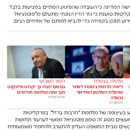
שה המדינה כי העובדה שהפיגוע הסתיים בפציעות בלבד
ליטות טוענת כי גזר הדין הנוכחי מתעלם מ"פוטנציאל
רוע תוכנן בקפידה כדי להביא למותם של אזרחים רבים.
טלטלה בצמרת
הטור השבועי
דיווח: הדחות במוסד לאחר
גם אם ינצח: כך יקרוס איזנקוט
שהפלת השלטון האיראני
תוך שנה ושלושה חודשים
נכשלה
שלום שטיין
שמעון כץ
וצע בעיצומה של מלחמת "חרבות ברזל". בפרקליטות
במעשים מסוג זה טמון פוטנציאל ממשי לערעור תחושת
מבקשים מבית המשפט העליון להתערב ולהחמיר משמעותית