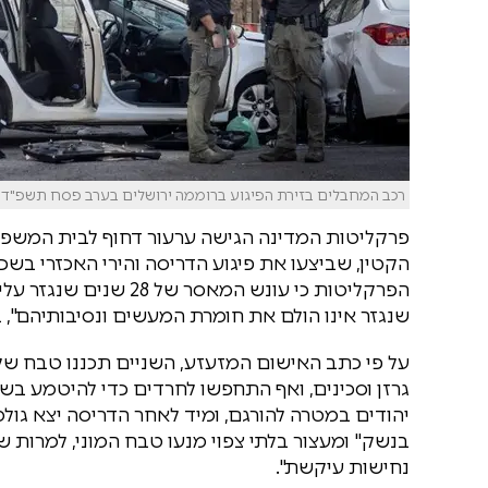
רכב המחבלים בזירת הפיגוע ברוממה ירושלים בערב פסח תשפ"ד | צי
פרקליטות המדינה הגישה ערעור דחוף לבית המשפט 
הקטין, שביצעו את פיגוע הדריסה והירי האכזרי בשכ
הפרקליטות כי עונש המא
שנגזר אינו הולם את חומרת המעשים ונסיבותיהם", ב
על פי כתב האישום המזעזע, השניים תכננו טבח ש
גרזן וסכינים, ואף התחפשו לחרדים כדי להיטמע בש
יהודים במטרה להורגם, ומיד לאחר הדריסה יצא גול
בנשק" ומעצור בלתי צפוי מנעו טבח המוני, למרות 
נחישות עיקשת".