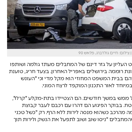
לום: חיים גולדברג, פלאש 90
העליון על גזר דינם של המחבלים מעתז גולמה ושותפו
ונת רוממה בירושלים באפריל האחרון. בצעד חריג, טוענת
סר של 28 שנים שנגזר עליהם בבית המשפט המחוזי הוא מקל מדי וכי "העונש
מיוחד לאור התכנון המוקפד לרצח המוני.
ל ממש במשך חודשים. הם הצטיידו בתת-מקלע "קרלו",
טח. בבוקר הפיגוע הם דהרו עם רכבם לעבר קבוצת
מה מהרכב כשהוא מנסה לירות ללא הרף. רק "כשל טכני
שהמחבלים "ניסו שוב ושוב לתפעל את הנשק ולירות תוך