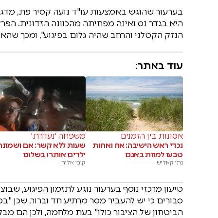
בערעור שהוגש באמצעות עו"ד נועה קסיר פת, מדגי
היא בגדר נס ואינה מפחיתה מהכוונה הזדונית. הפרק
הנזק הקטלני והרחב שהיה גלום בפיגוע", ומכך שהאי
עוד באתר:
אסונות בין הזמנים
משפחה 'נעדרת'
נכדי ראש הישיבה: אח ואחות
שעות ללא קשר: אם ושמונה
טבעו למוות באגם
ילדים אותרו בשלום
נתי קאליש
קובי אליה
טיעון מרכזי נוסף בערעור נוגע לתזמון הפיגוע, שב
סבורים כי יש להעביר מסר מרתיע חד וברור, שכן "
הביטחון של הציבור כולו" בעת מלחמה, ולכן הם 