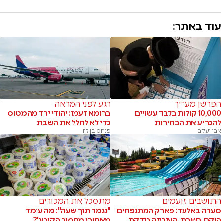
עוד באתר:
הפרשן מעריך
רגע לפני המראה
10,000 קולות בלבד עשויים
ברומא זעמו: יהודי ירד מהמטוס
להכריע את הבחירות
כדי לא לחלל את השבת
אבי יעקב
פנחס בן זיו
התושבים זועמים
מתסכל את המכורים
סערה באלעד: פארק המתנפחים
"נגמר תוך שעה": מה עומד
הוקם בשבת. העירייה בודקת
מאחורי מחסור הקוטג'?