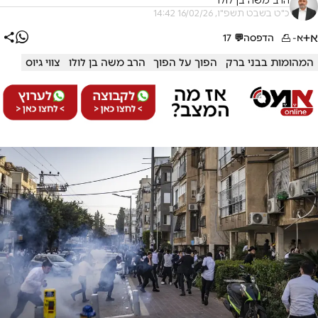
הרב משה בן לולו
כ"ט בשבט תשפ"ו, 16/02/26 14:42
א+
א-
הדפסה
💬
17
המהומות בבני ברק
הפוך על הפוך
הרב משה בן לולו
צווי גיוס