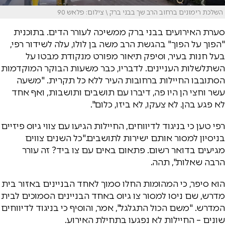
השלכת רימונים ברחוב הרב שך בבני ברק \ צילום: פלאש 90
סערת האירועים בבני ברק ממשיכה לעורר הדים. בתוכנית
"הפוך על הפוך" בהגשת הרב משה בן לולו, עלה לשידור רפי,
בעל חנות בעיר, וסיפק תיאור מפורט מנקודת מבטו על
השתלשלות העניינים. לדבריו, כבר משעות הבוקר המוקדמות
הסתובבו החיילות ברחובות העיר ללא כל תקרית. "משעה
עשר וחצי הן היו פה, דיברו עם תושבים ותושבות, ואף אחד
לא פגע בהן. לא צעקו, לא ביזו, כלום".
רפי טען כי בניגוד לדיווחים, החיילות הגיעו עם צווי גיוס פיזיים
בניסיון למסור אותם ישירות לתושבים."כל השנים צווים
מגיעים בדואר רשום. פתאום באים עם צו ביד? זה עורר
הרבה שאלות", תהה.
הוא סיפר, כי המהומות החלו סמוך לאחד הבניינים באזור בית
מדרש, שם ניסו למסור צו גיוס באחד הבניינים הסמוכים לבית
המדרש. "משם הכול התגלגל", אמר, והוסיף כי בניגוד לדיווחים
שונים – החיילות לא נפגעו בתחילת האירוע.