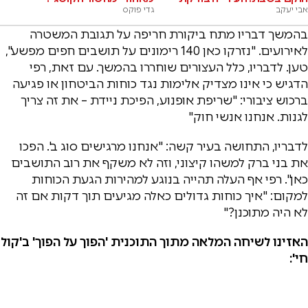
אבי יעקב
גדי פוקס
בהמשך דבריו מתח ביקורת חריפה על תגובת המשטרה
לאירועים. "נזרקו כאן 140 רימונים על תושבים חפים מפשע",
טען. לדבריו, כלל העצורים שוחררו בהמשך. עם זאת, רפי
הדגיש כי אינו מצדיק אלימות נגד כוחות הביטחון או פגיעה
ברכוש ציבורי: "שריפת אופנוע, הפיכת ניידת – את זה צריך
לגנות. אנחנו אנשי חוק"
לדבריו, התחושה בעיר קשה: "אנחנו מרגישים סוג ב'. הפכו
את בני ברק למשהו קיצוני, וזה לא משקף את רוב התושבים
כאן". רפי אף העלה תהייה בנוגע למהירות הגעת הכוחות
למקום: "איך כוחות גדולים כאלה מגיעים תוך דקות אם זה
לא היה מתוכנן?"
האזינו לשיחה המלאה מתוך התוכנית 'הפוך על הפוך' ב'קול
חי':