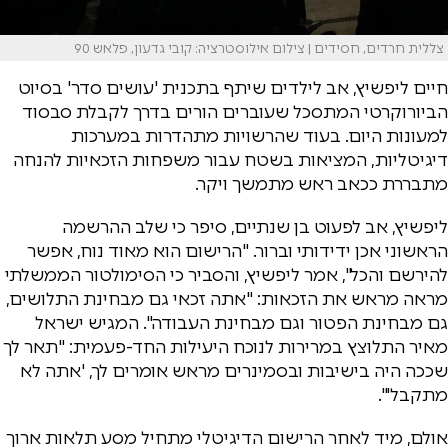
צללית חרדים, חסידים | צילום אילוסטרציה: קובי גדעון, פלאש 90
חיים ליפשיץ, אב לילדים שיתף בתכנית 'עושים סדר' בסיוט
הביורוקרטי המתסכל שעוברים הורים בדרך לקבלת סבסוד
למעונות היום. בעוד שהרשויות מתהדרות במערכות
דיגיטליות, המציאות בשטח עבור משפחות הזכאיות להנחה
מתבררת ככאב ראש מתמשך ויקר.
ליפשיץ, אב לפעוט בן שנתיים, סיפר כי שלב ההרשמה
הראשוני אכן ידידותי וברור. "הרישום הוא מאוד נוח, אפשר
להירשם והכל", אמר ליפשיץ, והסביר כי הסימולטור הממשלתי
מראה מראש את הזכאות: "אתה זכאי גם מבחינת התלושים,
גם מבחינת הפטור וגם מבחינת העבודה". המגיש ישראל
מאיר התלוצץ במרירות לנוכח היעילות החד-פעמית: "תאר לך
שככה היה בישיבות ובסמינרים מראש אומרים לך, 'אתה לא
מתקבל'".
אולם, מיד לאחר הרישום הדיגיטלי מתחיל מסע תלאות ארוך