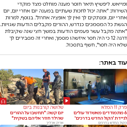
ומייאש. ליפשיץ תיאר חוסר מענה מוחלט מצד מוקדי
השירות: "אתה יכול לחכות שעתיים במענה יום אחרי יום, יום
אחרי יום, ומנתקים לך ואין לך אופציה אחרת". בנוסף, למרות
הגשת כל המסמכים כנדרש, ההורים מקבלים הודעות שגויות.
"אתה מקבל עשר פעמים הודעות במשך חצי שנה שקיבלת
דרגה 12 כי היה חסר איזשהו מסמך, ואחרי זה מסבירים לך
שלא היה חסר", חשף בתסכול.
עוד באתר:
פרק 11 המלא
שלושה קורבנות ביום
6 מתמודדים מאשדוד עולים
יום קשה: "תחשבו על ההורים
לניידת 'הקול החדש בדרכים'
שהילד חוזר אליהם בשקית"
הקול החדש בדרכים
אריה ארליך