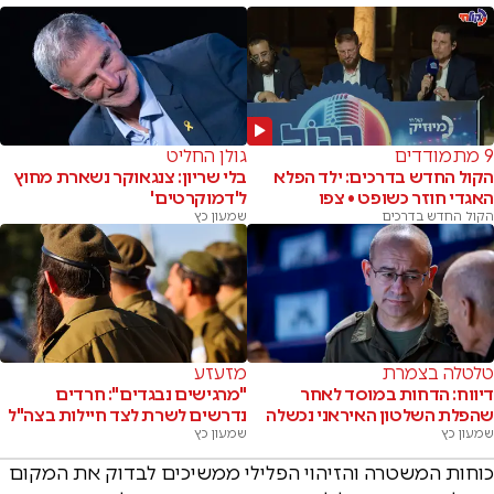
9 מתמודדים
גולן החליט
הקול החדש בדרכים: ילד הפלא
בלי שריון: צנגאוקר נשארת מחוץ
האגדי חוזר כשופט • צפו
ל'דמוקרטים'
הקול החדש בדרכים
שמעון כץ
טלטלה בצמרת
מזעזע
דיווח: הדחות במוסד לאחר
"מרגישים נבגדים": חרדים
שהפלת השלטון האיראני נכשלה
נדרשים לשרת לצד חיילות בצה"ל
שמעון כץ
שמעון כץ
כוחות המשטרה והזיהוי הפלילי ממשיכים לבדוק את המקום