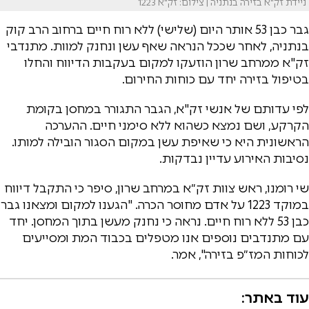
ניידת זק"א בזירה בנתניה | צילום: זק"א 1223
גבר כבן 53 אותר היום (שלישי) ללא רוח חיים ברחוב הרב קוק
בנתניה, לאחר שככל הנראה שאף עשן ונחנק למוות. מתנדבי
זק"א ממרחב שרון הוזעקו למקום בעקבות הדיווח והחלו
בטיפול בזירה יחד עם כוחות החירום.
לפי עדותם של אנשי זק"א, הגבר התגורר במחסן בקומת
הקרקע, ושם נמצא כשהוא ללא סימני חיים. ההערכה
הראשונית היא כי שאיפת עשן במקום הסגור הובילה למותו.
נסיבות האירוע עדיין נבדקות.
שי רומנו, ראש צוות זק״א במרחב שרון, סיפר כי התקבל דיווח
במוקד 1223 על אדם מחוסר הכרה. "הגענו למקום ומצאנו גבר
כבן 53 ללא רוח חיים. נראה כי נחנק מעשן בתוך המחסן. יחד
עם מתנדבים נוספים אנו מטפלים בכבוד המת ומסייעים
לכוחות המז״פ בזירה", אמר.
עוד באתר: