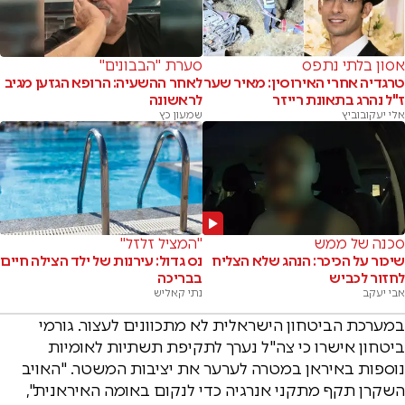
אסון בלתי נתפס
סערת "הבבונים"
טרגדיה אחרי האירוסין: מאיר שער
לאחר ההשעיה: הרופא הגזען מגיב
ז"ל נהרג בתאונת רייזר
לראשונה
אלי יעקובוביץ
שמעון כץ
סכנה של ממש
"המציל זלזל"
שיכור על הכיכר: הנהג שלא הצליח
נס גדול: עירנות של ילד הצילה חיים
לחזור לכביש
בבריכה
אבי יעקב
נתי קאליש
במערכת הביטחון הישראלית לא מתכוונים לעצור. גורמי
ביטחון אישרו כי צה"ל נערך לתקיפת תשתיות לאומיות
נוספות באיראן במטרה לערער את יציבות המשטר. "האויב
השקרן תקף מתקני אנרגיה כדי לנקום באומה האיראנית",