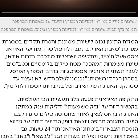
/ שיגורים ליליים מאיראן למדינות המפרץ | תיעוד של משמרות המהפכה
תמונה בדף הבית: שיגורים מאיראן למדינות המפרץ | צילום: משמרות המהפכה
המזרח התיכון נכנס לישורת מסוכנת וחסרת תקדים במסגרת
מערכת 'שאגת הארי'. בתגובה לחיסול שר המודיעין האיראני,
אסמאעיל ח'טיב, ולתקיפה ישראלית מורכבת בדרום איראן,
שיגרו משמרות המהפכה מטח טילים בליסטיים וכטב"מים
לעבר תשתיות אנרגיה אסטרטגיות ברחבי המפרץ הפרסי.
בטהרן הכריזו רשמית: "נכנסנו לשלב חדש. לא נעצור עד
שמתקני האנרגיה של האויב ושל בני בריתו יושמדו לחלוטין".
התקיפה האיראנית פגעה בלב תעשיית הגז העולמית.
בקטאר דווח על "נזק משמעותי" ודליקות ענק במתקן
האנרגיה בראס לפאן, לאחר שחמישה טילים שוגרו לעבר
היעד. בתגובה חריפה ויוצאת דופן, הודיעה דוחה על גירוש
הנספח הצבאי והביטחוני האיראני תוך 24 שעות. גם
באמירויות נרשמו נפילות בשדות הגז "ג'בשאן" ו"באב" באבו