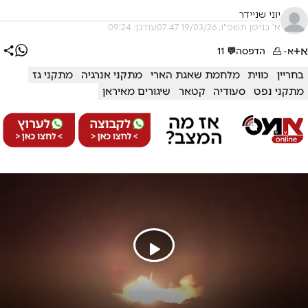
יוני שניידר
א' בניסן תשפ"ו, 19/03/26 07:47
עודכן: 09:24
א+
א-
הדפסה
💬
11
בחריין
כווית
מלחמת שאגת הארי
מתקני אנרגיה
מתקני גז
מתקני נפט
סעודיה
קטאר
שיגורים מאיראן