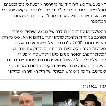
דאבי, בעוד סעודיה הודיעה כי יירטה ארבעה טילים וכטב"ם
מעל ריאד ומזרח המדינה. "התגובה שלנו תהיה קשה יותר מזו
של הערב אם תבוצע טעות נוספת", הזהירו במשמרות
המהפכה.
ההסלמה הנוכחית היא תולדה של מבצע ישראלי מזהיר
ומורכב במיוחד: תקיפת מתקני הגז בדרום איראן. מטוסי חיל
האוויר טסו כ-2,000 ק"מ מישראל, באזור שבו פועלות
מערכות הגנה אקטיביות, תוך תיאום הדוק עם ארה"ב.
"מטוסי הקרב האמריקניים פינו את השטח ואפשרו
לישראלים להטיל פצצות", חשפו גורמים ביטחוניים. מדובר
בפעם הראשונה שבה ישראל תוקפת בדרום המדינה, אזור
שנחשב עד כה ל"מגרש הביתי" של חיל האוויר האמריקני.
עוד באתר: